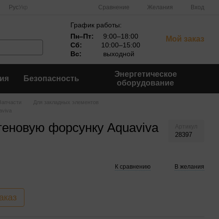
Сравнение
Рус
Укр
Желания
Вход
График работы:
Пн–Пт:
9:00–18:00
Мой заказ
Сб:
10:00–15:00
Вс:
выходной
Энергетическое
ия
Безопасность
оборудование
Запчасти
Для закладных элементов
aviva
теновую форсунку Aquaviva
Артикул
28397
К сравнению
В желания
аказ