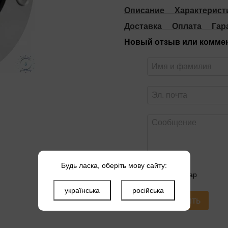
Описание
Характерист
Доставка
Оплата
Гар
Новый отзыв или комме
Будь ласка, оберіть мову сайту:
Оцените товар
українська
російська
Отправить