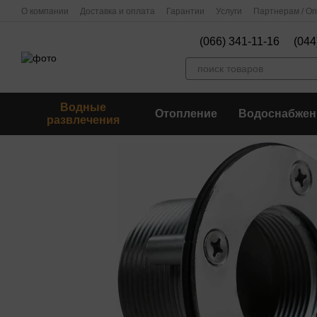
Перейти к основному контенту
О компании
Доставка и оплата
Гарантии
Услуги
Партнерам / О
(066) 341-11-16
(044
Водные
Отопление
Водоснабжен
развлечения