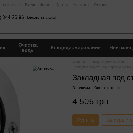
птовые цены
Расчет объекта
Статьи
Контакты
Отзывы
) 344-26-96
Перезвонить вам?
Очистка
ие
Кондиционирование
Вентиляц
воды
Aqua Life
Водные развлечения
Закладная под стеновую форсунку Aqu
Закладная под с
В наличии
Оставить отзыв
4 505 грн
Купить
Быстрый з