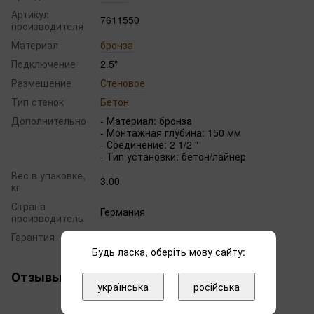
Артикул
7611550
производителя
Материал
бронза
Подключение
2.5"
Размещение
Стеновое
Тип стенок
Бетон
Дополнительно
- Материал: бронза
- Монтажная глубина: 150 мм
- Соединение: 2 1/2 "
- Тип установки: бетон/лайнер
Вес в упаковке,
3.00
кг
Страна
Германия
производитель
Гарантия
12 месяцев
Будь ласка, оберіть мову сайту:
Отзывы
українська
російська