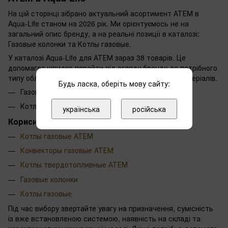
На цій сторінці зібрано актуальний асортимент АТЕМ в
Aqua-Life станом на 2026 рік. Ми орієнтуємось не на
загальний опис бренду, а на реальні позиції в каталозі:
Газовые колонки та Котлы газовые.
У каталозі Aqua-Life для АТЕМ зараз 38 товарів. Це
допомагає швидко перейти від огляду бренду до потрібного
типу обладнання, комплектуючих або витратних матеріалів.
Будь ласка, оберіть мову сайту:
Газовые колонки
Котлы газовые
українська
російська
Корисні розділи АТЕМ
Котлы газовые АТЕМ
Конвекторы газовые АТЕМ
Котлы твердотопливные АТЕМ
Газовые колонки
Котлы газовые
Під час вибору звертайте увагу на призначення, сумісність
із вже встановленою системою, наявність на складі та