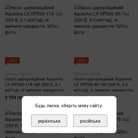
−20%
−20%
Артикул: 32545
Артикул: 32543
Насос циркуляційний Aquaviva
Насос циркуляційний Aquaviva
LX GPD20-11S-180 (220 В, 2.1
LX GPD20-8S-180 (220 В, 3.9
м3/год), зі змінною швидкістю
м3/год), зі змінною швидкістю
3 734 грн
3 431 грн
4 668 грн
4 289 грн
Будь ласка, оберіть мову сайту:
українська
російська