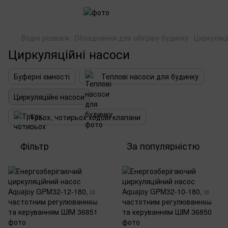
Водні розваги
Обладнання для обігріву будинку
Циркуляці
Циркуляційні насоси
Буферні ємності
Теплові насоси для будинку
Циркуляційні насоси
Трьох, чотирьох ходові клапани
Фільтр
За популярністю