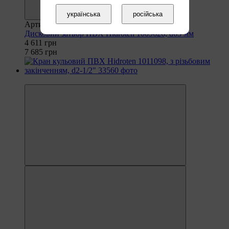
українська
російська
Артикул: 31181
Дисковий затвор ПВХ Hidroten 1009626, d63 мм
4 611 грн
7 685 грн
−30%