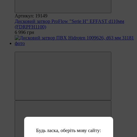
Артикул: 19149
Дисковий затвор ProFlow "Serie H" EFFAST d110мм
(FDRPFH1100)
6 996 грн
−40%
Будь ласка, оберіть мову сайту: