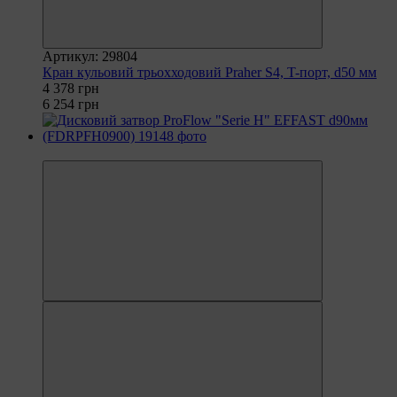
Артикул: 29804
Кран кульовий трьохходовий Praher S4, T-порт, d50 мм
4 378 грн
6 254 грн
−25%