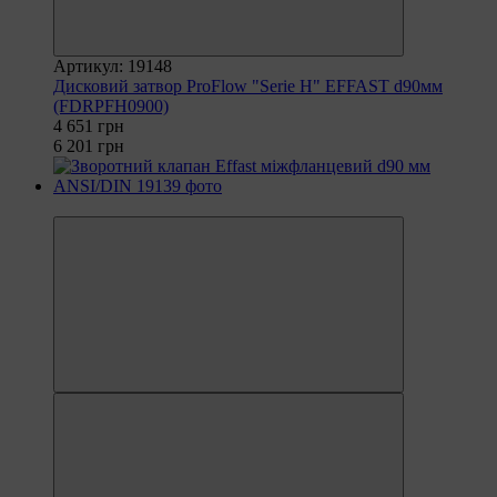
Артикул: 19148
Дисковий затвор ProFlow "Serie H" EFFAST d90мм
(FDRPFH0900)
4 651 грн
6 201 грн
−20%