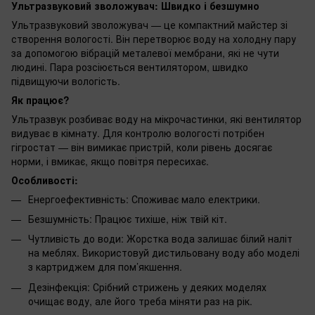
Ультразвуковий зволожувач: Швидко і безшумно
Ультразвуковий зволожувач — це компактний майстер зі
створення вологості. Він перетворює воду на холодну пару
за допомогою вібрацій металевої мембрани, які не чути
людині. Пара розсіюється вентилятором, швидко
підвищуючи вологість.
Як працює?
Ультразвук розбиває воду на мікрочастинки, які вентилятор
видуває в кімнату. Для контролю вологості потрібен
гігростат — він вимикає пристрій, коли рівень досягає
норми, і вмикає, якщо повітря пересихає.
Особливості:
Енергоефективність: Споживає мало електрики.
Безшумність: Працює тихіше, ніж твій кіт.
Чутливість до води: Жорстка вода залишає білий наліт
на меблях. Використовуй дистильовану воду або моделі
з картриджем для пом’якшення.
Дезінфекція: Срібний стрижень у деяких моделях
очищає воду, але його треба міняти раз на рік.