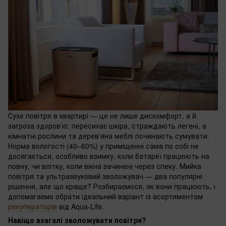
Сухе повітря в квартирі — це не лише дискомфорт, а й
загроза здоров’ю: пересихає шкіра, страждають легені, а
кімнатні рослини та дерев’яна меблі починають сумувати.
Норма вологості (40–60%) у приміщенні сама по собі не
досягається, особливо взимку, коли батареї працюють на
повну, чи влітку, коли вікна зачинені через спеку. Мийка
повітря та ультразвуковий зволожувач — два популярні
рішення, але що краще? Розбираємося, як вони працюють, і
допомагаємо обрати ідеальний варіант із асортиментом
рекуператорів
від Aqua-Life.
Навіщо взагалі зволожувати повітря?