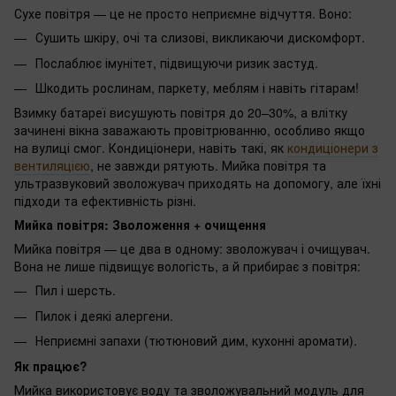
Сухе повітря — це не просто неприємне відчуття. Воно:
Сушить шкіру, очі та слизові, викликаючи дискомфорт.
Послаблює імунітет, підвищуючи ризик застуд.
Шкодить рослинам, паркету, меблям і навіть гітарам!
Взимку батареї висушують повітря до 20–30%, а влітку
зачинені вікна заважають провітрюванню, особливо якщо
на вулиці смог. Кондиціонери, навіть такі, як
кондиціонери з
вентиляцією
, не завжди рятують. Мийка повітря та
ультразвуковий зволожувач приходять на допомогу, але їхні
підходи та ефективність різні.
Мийка повітря: Зволоження + очищення
Мийка повітря — це два в одному: зволожувач і очищувач.
Вона не лише підвищує вологість, а й прибирає з повітря:
Пил і шерсть.
Пилок і деякі алергени.
Неприємні запахи (тютюновий дим, кухонні аромати).
Як працює?
Мийка використовує воду та зволожувальний модуль для