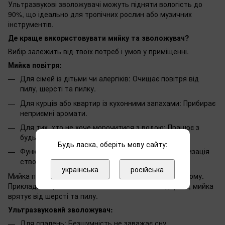
Ультразвукові зволожувачі можуть підняти вологість до
90%, що ідеально для тропічних рослин або музичних
інструментів.
Де краще використовувати мийку та зволожувач?
Вибір залежить від твоїх потреб і умов у приміщенні.
Мийка повітря:
Для сімей із дітьми чи алергіків: Очищає повітря від
пилу, шерсті та пилку.
Для курців або квартир із кухонними запахами: Прибирає
неприємні аромати.
Для тих, хто не хоче морочитися з водою: Працює з
будь-якою водою, не залишає нальоту.
Будь ласка, оберіть мову сайту:
Функції: Іонізація нормалізує мікроклімат, ароматизація
створює затишок.
українська
російська
Мийка підтримує вологість до 60% — ідеально для дому.
Приклад: якщо в тебе є кіт або ти живеш біля дороги, мийка
врятує від шерсті та пилу.
Ультразвуковий зволожувач:
Для спалень: Безшумність не заважає сну.