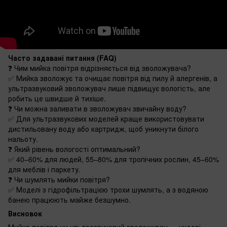
Часто задавані питання (FAQ)
❓ Чим мийка повітря відрізняється від зволожувача?
✅ Мийка зволожує та очищає повітря від пилу й алергенів, а
ультразвуковий зволожувач лише підвищує вологість, але
робить це швидше й тихіше.
❓ Чи можна заливати в зволожувач звичайну воду?
✅ Для ультразвукових моделей краще використовувати
дистильовану воду або картридж, щоб уникнути білого
нальоту.
❓ Який рівень вологості оптимальний?
✅ 40–60% для людей, 55–80% для тропічних рослин, 45–60%
для меблів і паркету.
❓ Чи шумлять мийки повітря?
✅ Моделі з гідрофільтрацією трохи шумлять, а з водяною
банею працюють майже безшумно.
Висновок