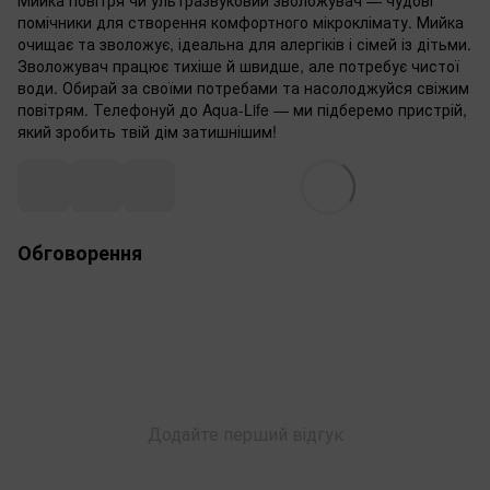
Мийка повітря чи ультразвуковий зволожувач — чудові
помічники для створення комфортного мікроклімату. Мийка
очищає та зволожує, ідеальна для алергіків і сімей із дітьми.
Зволожувач працює тихіше й швидше, але потребує чистої
води. Обирай за своїми потребами та насолоджуйся свіжим
повітрям. Телефонуй до Aqua-Life — ми підберемо пристрій,
який зробить твій дім затишнішим!
Обговорення
Додайте перший відгук