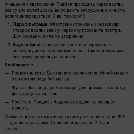
очищення й зволоження. Повітря проходить через водяну
завісу або вологі диски, де осідають забруднення, а чиста
волога випаровується. Є дві технології:
Гідрофільтрація:
Обертовий стрижень у резервуарі
створює водяну завісу, через яку проходить повітря.
Шум середній, як легке дзюрчання.
Водяна баня:
Повітря проганяється через вологі
рельєфні диски, які вловлюють пил. Такі моделі майже
безшумні, ідеальні для спальні.
Особливості:
Продуктивність: Для гарного зволоження обирай моделі
з витратою води 500 мл/год.
Функції: Іонізація, ароматизація (для приємного запаху),
фільтри для алергенів.
Простота: Працює з будь-якою водою, не залишає
нальоту.
Мийки повітря автоматично підтримують вологість до 60%
— ідеально для дому. Доливай воду раз на 2–3 дні — і
готово!