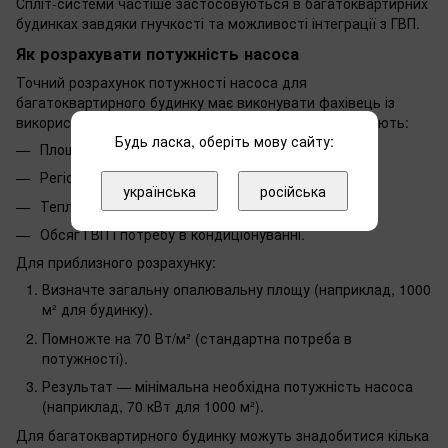
Спліт-системи частіше застосовуються в багатоквартирних
будинках завдяки гнучкості та можливості інтеграції з ГВП.
Як розрахувати потужність насоса
Точний розрахунок потужності насоса для
багатоквартирного будинку має виконувати фахівець із
використанням спеціалізованих програм, які враховують:
Будь ласка, оберіть мову сайту:
Площу будинку та кількість квартир.
Регіон і кліматичні умови.
українська
російська
Тепловтрати (Вт/м²).
Обсяг ГВП і потребу в кондиціонуванні.
Для приблизного розрахунку:
Визначте загальну опалювальну площу (наприклад, 1000
м² для будинку).
Помножте на 70 Вт/м² (стандартна потреба в
потужності).
Результат — мінімальна необхідна потужність насоса
(наприклад, 70 кВт для 1000 м²).
Для багатоквартирного будинку можуть знадобитися кілька