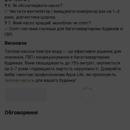
❓ 6. Як обслуговувати насос?
✅ Чистити вентилятор і змащувати компресор раз на 1–2
роки, діагностика щороку.
❓ 7. Який насос кращий: моноблок чи спліт?
✅ Спліт-система гнучкіша для багатоквартирних будинків із
ГВП.
Висновок
Теплові насоси повітря-вода — це ефективне рішення для
опалення, ГВП і кондиціонування в багатоквартирних
будинках. Вони заощаджують до 75% витрат, окупаються
за 3–7 років і підвищують вартість нерухомості. Довіряйте
вибір і монтаж професіоналам Aqua-Life, які пропонують
теплові насоси
для вашого будинку!
Обговорення