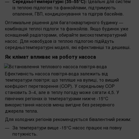
Середньотемпературні (35–55°C):
Ідеальні для систем
із теплою підлогою та фанкойлами, підтримують
опалення, ГВП, кондиціонування та підігрів басейнів.
Оптимальне рішення для багатоквартирного будинку —
комбінація теплої підлоги та фанкойлів. Якщо будинок уже
оснащений радіаторами, обирайте високотемпературний
насос. Для новобудов із теплою підлогою підійдуть
середньотемпературні моделі, які ефективніші та дешевші.
Як клімат впливає на роботу насоса
Ефективність насоса повітря-вода залежить від
температури повітря: що тепліше на вулиці, то вищий
коефіцієнт перетворення (COP). У середньому COP
становить 3–4, але в теплу погоду може сягати 4,5. У
північних регіонах із температурами нижче -15°C
використання насосів менш вигідне без резервного
джерела тепла.
Для холодних регіонів рекомендується бівалентний режим:
За температури вище -15°C насос працює на повну
потужність.