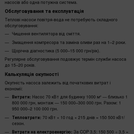
насосів або одна потужна система.
Обслуговування та експлуатація
Теплові насоси повітря-вода не потребують складного
обслуговування:
Чищення вентилятора від сміття.
Змащення компресора та заміна оливи раз на 1–2 роки.
Щорічна діагностика (5 000–15 000 грн/рік).
Регулярне обслуговування подовжує термін служби насоса
до 15–20 років.
Калькуляція окупності
Окупність насоса залежить від початкових витрат і
економії:
Витрати:
Насос 70 кВт для будинку 1000 м² — близько 1
800 000 грн, монтаж — 150 000–300 000 грн. Разом: 1
950 000–2 100 000 грн.
Тепловтрати:
70 кВт × 10 год × 215 днів = 150 500 кВт/
сезон.
Витрати на електроенергію:
За COP 3,5: 150 500 ÷ 3,5 =