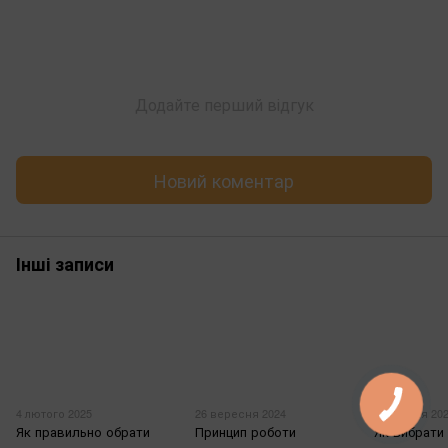
Додайте перший відгук
Новий коментар
Інші записи
4 лютого 2025
26 вересня 2024
19 грудня 20
Як правильно обрати
Принцип роботи
Як вибрати