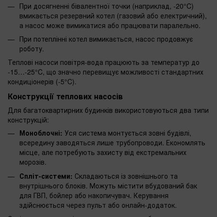
При досягненні бівалентної точки (наприклад, -20°C)
вмикається резервний котел (газовий або електричний),
а насос може вимикатися або працювати паралельно.
При потеплінні котел вимикається, насос продовжує
роботу.
Теплові насоси повітря-вода працюють за температур до
-15…-25°C, що значно перевищує можливості стандартних
кондиціонерів (-5°C).
Конструкції теплових насосів
Для багатоквартирних будинків використовуються два типи
конструкцій:
Моноблочні:
Уся система монтується зовні будівлі,
всередину заводяться лише трубопроводи. Економлять
місце, але потребують захисту від екстремальних
морозів.
Спліт-системи:
Складаються із зовнішнього та
внутрішнього блоків. Можуть містити вбудований бак
для ГВП, бойлер або накопичувач. Керування
здійснюється через пульт або онлайн-додаток.