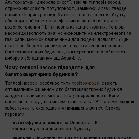
Альтернативні джерела енергії, такі як теплові насоси,
стрімко набирають популярності, замінюючи газ і тверде
паливо. Ці пристрої видобувають тепло з повітря, ґрунту
або води, забезпечуючи ефективне опалення, гаряче
водопостачання (ГВП) і навіть кондиціонування. Теплові
насоси дозволяють значно економити на електроенергії та
газі, залишаючись безпечними для людей і довкілля. У цій
статті розберемо, як використовувати теплові насоси в
багатоквартирних будинках, їхні переваги та особливості
вибору з обладнанням від Aqua-Life.
Чому теплові насоси підходять для
багатоквартирних будинків?
Теплові насоси, особливо типу
повітря-вода
, стають
оптимальним рішенням для багатоквартирних будинків
завдяки своїй економічності та універсальності. Вони
нагрівають воду для систем опалення та ГВП, а деякі моделі
забезпечують охолодження приміщень влітку. Ключові
переваги:
Багатофункціональність:
Опалення, ГВП і
кондиціонування для всього будинку.
Економія:
Зниження витрат на опалення та нагрів води