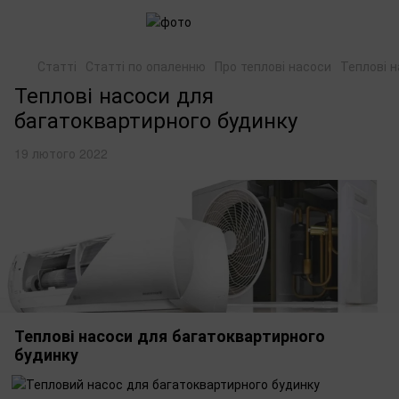
Статті
Статті по опаленню
Про теплові насоси
Теплові 
Теплові насоси для
багатоквартирного будинку
19 лютого 2022
Теплові насоси для багатоквартирного
будинку