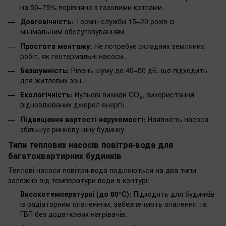
на 50–75% порівняно з газовими котлами.
Довговічність:
Термін служби 15–20 років із
мінімальним обслуговуванням.
Простота монтажу:
Не потребує складних земляних
робіт, як геотермальні насоси.
Безшумність:
Рівень шуму до 40–50 дБ, що підходить
для житлових зон.
Екологічність:
Нульові викиди CO₂, використання
відновлюваних джерел енергії.
Підвищення вартості нерухомості:
Наявність насоса
збільшує ринкову ціну будинку.
Типи теплових насосів повітря-вода для
багатоквартирних будинків
Теплові насоси повітря-вода поділяються на два типи
залежно від температури води в контурі:
Високотемпературні (до 80°C):
Підходять для будинків
із радіаторним опаленням, забезпечують опалення та
ГВП без додаткових нагрівачів.