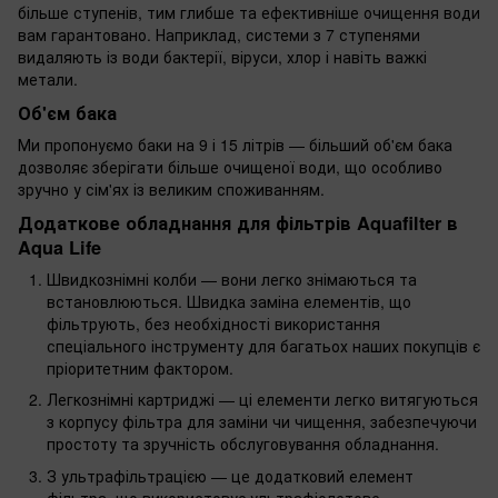
більше ступенів, тим глибше та ефективніше очищення води
вам гарантовано. Наприклад, системи з 7 ступенями
видаляють із води бактерії, віруси, хлор і навіть важкі
метали.
Об'єм бака
Ми пропонуємо баки на 9 і 15 літрів — більший об'єм бака
дозволяє зберігати більше очищеної води, що особливо
зручно у сім'ях із великим споживанням.
Додаткове обладнання для фільтрів Aquafilter в
Aqua Life
Швидкознімні колби — вони легко знімаються та
встановлюються. Швидка заміна елементів, що
фільтрують, без необхідності використання
спеціального інструменту для багатьох наших покупців є
пріоритетним фактором.
Легкознімні картриджі — ці елементи легко витягуються
з корпусу фільтра для заміни чи чищення, забезпечуючи
простоту та зручність обслуговування обладнання.
З ультрафільтрацією — це додатковий елемент
фільтра, що використовує ультрафіолетове