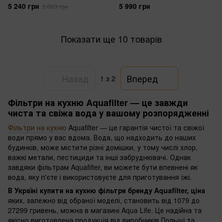
5 240 грн
5 990 грн
5 893 грн
Показати ще 10 товарів
Назад
Вперед
1
з 2
Фільтри на кухню Aquafilter — це завжди
чиста та свіжа вода у вашому розпорядженні
Фільтри на кухню
Aquafilter — це гарантія чистої та свіжої
води прямо у вас вдома. Вода, що надходить до наших
будинків, може містити різні домішки, у тому числі хлор,
важкі метали, пестициди та інші забруднювачі. Однак
завдяки фільтрам Aquafilter, ви можете бути впевнені як
вода, яку п'єте і використовуєте для приготування їжі.
В Україні купити на кухню фільтри бренду Aquafilter, ціна
яких, залежно від обраної моделі, становить від 1079 до
27299 гривень, можна в магазині Aqua Life. Це надійна та
якісно виготовлена продукція від виробників Польщі та