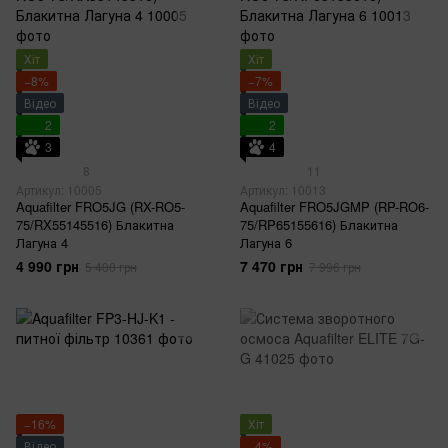
Хіт
Хіт
−8%
−7%
Відео
Відео
2
2
3
4
8
11
Артикул: 10005
Артикул: 10013
Aquafilter FRO5JG (RX-RO5-
Aquafilter FRO5JGMP (RP-RO6-
75/RX55145516) Блакитна
75/RP65155616) Блакитна
Лагуна 4
Лагуна 6
4 990 грн
7 470 грн
5 400 грн
7 996 грн
−16%
Хіт
Відео
−4%