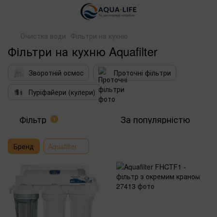
Очистка води
Фільтри на кухню
Фільтри на кухню Aquafilter
Зворотній осмос
Проточні фільтри
Пуріфайери (кулери)
Фільтр
За популярністю
1
Бренд
Aquafilter