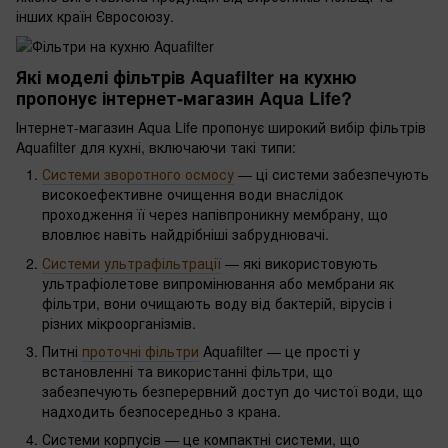
інших країн Євросоюзу.
Які моделі фільтрів Aquafilter на кухню
пропонує інтернет-магазин Aqua Life?
Інтернет-магазин Aqua Life пропонує широкий вибір фільтрів
Aquafilter для кухні, включаючи такі типи:
Системи зворотного осмосу
— ці системи забезпечують
високоефективне очищення води внаслідок
проходження її через напівпроникну мембрану, що
вловлює навіть найдрібніші забруднювачі.
Системи ультрафільтрації
— які використовують
ультрафіолетове випромінювання або мембрани як
фільтри, вони очищають воду від бактерій, вірусів і
різних мікроорганізмів.
Питні
проточні фільтри
Aquafilter — це прості у
встановленні та використанні фільтри, що
забезпечують безперервний доступ до чистої води, що
надходить безпосередньо з крана.
Системи корпусів — це компактні системи, що