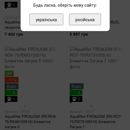
5
Будь ласка, оберіть мову сайту:
3
2
Артикул: 21405
Артикул: 1306514
українська
російська
Aquafilter RO600GPD - система
Aquafilter FRO5JG (FRO5JG.
зворотного осмосу
/RX55249516)
7 402 грн
5 997 грн
Хіт
−11%
Відео
Відео
3
3
3
3
9
10
Артикул: 10009
Артикул: 10017
Aquafilter FRO5JGM (RX-RO6-
Aquafilter FRO8JGM (RX-RO7-
75/RX65155516) Блакитна
75/RX75155516) Блакитна
лагуна 5
Лагуна 7