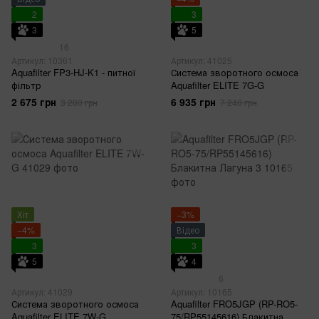
2
3
3
5
16
Артикул: 10361
Артикул: 41025
Aquafilter FP3-HJ-K1 - питної
Система зворотного осмоса
фільтр
Aquafilter ELITE 7G-G
2 675 грн
6 935 грн
3 200 грн
7 240 грн
Хіт
−3%
−4%
Відео
3
3
5
4
6
Артикул: 41029
Артикул: 10165
Система зворотного осмоса
Aquafilter FRO5JGP (RP-RO5-
Aquafilter ELITE 7W-G
75/RP55145616) Блакитна