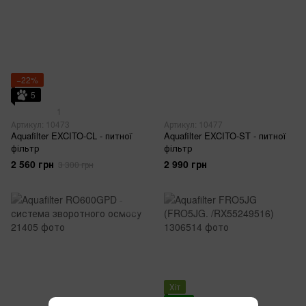
−22%
5
1
Артикул: 10473
Артикул: 10477
Aquafilter EXCITO-CL - питної
Aquafilter EXCITO-ST - питної
фільтр
фільтр
2 560 грн
2 990 грн
3 300 грн
Хіт
3