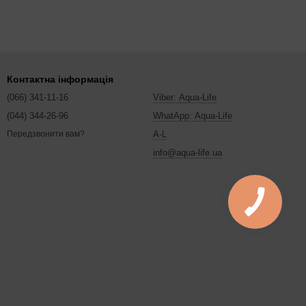
Контактна інформація
(066) 341-11-16
Viber: Aqua-Life
(044) 344-26-96
WhatApp: Aqua-Life
A-L
Передзвонити вам?
info@aqua-life.ua