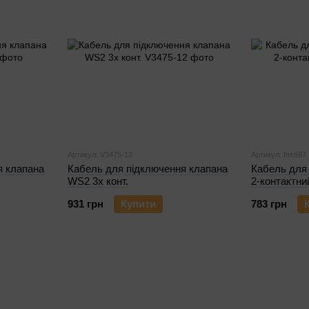
Артикул: V3475-12
Артикул: fns697
я клапана
Кабель для підключення клапана
Кабель для
WS2 3х конт.
2-контактни
931 грн
Купити
783 грн