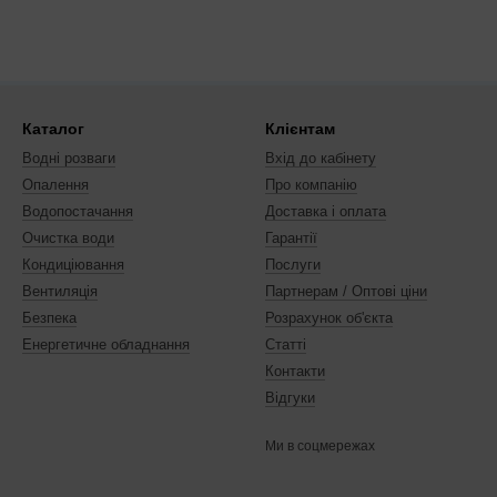
Каталог
Клієнтам
Водні розваги
Вхід до кабінету
Опалення
Про компанію
Водопостачання
Доставка і оплата
Очистка води
Гарантії
Кондиціювання
Послуги
Вентиляція
Партнерам / Оптові ціни
Безпека
Розрахунок об'єкта
Енергетичне обладнання
Статті
Контакти
Відгуки
Ми в соцмережах