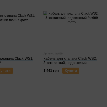
Артикул: fns699
 клапана Clack WS1,
Кабель для клапана Clack WS2,
й
3-контактний, подовжений
Купити
1 441 грн
Купити