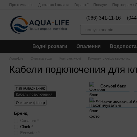
Перейти до основного контенту
Про компанію
Доставка і оплата
Гарантії
Послуги
Партнерам / О
(066) 341-11-16
(044
Водні розваги
Опалення
Водопоста
Aqua-Life
Очистка води
Комплектуючі
Комплектуючі до керуючих
Кабели подключения для к
Сольові баки
тип обладнання:
Кабель подключения
Накопичувальні б
Очистити фільтр
Бренд
Canature
0
Clack
4
Ecowater
0