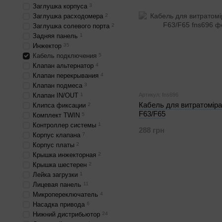
Заглушка корпуса
3
Заглушка расходомера
2
Заглушка солевого порта
2
Задняя панель
1
Инжектор
35
Кабель подключения
5
Клапан альтернатор
4
Клапан перекрывания
4
Клапан подмеса
3
Клапан IN/OUT
1
Артикул: fns696
Кабель для витратоміра
Клипса фиксации
2
F63/F65
Комплект TWIN
5
Контроллер системы
1
288 грн
Корпус клапана
7
Корпус платы
2
Крышка инжекторная
2
Крышка шестерен
2
Лейка загрузки
1
Лицевая панель
11
Микропереключатель
4
Насадка привода
6
Нижний дистрибьютор
24