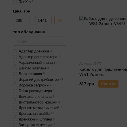
RunXin
1
Ціна, грн
Від Ціна, грн
До Ціна, грн
ОК
тип обладнання
Адаптер дренажа
2
Адаптер регенератора
1
Аэрационный клапан
2
Артикул: V3473
Байпас клапана
2
Кабель для підключенн
Блок питания
6
WS1 2х конт.
Верхний дистрибьютор
14
817 грн
Купити
Воронка загрузки
2
Гайка расходомера
1
Двигатель клапана
4
Дистрибьютор крышки
2
Дренаж металлический
2
Дренажная шайба
17
Дренажный штуцер
6
Заглушка инжекции
3