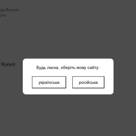
 Runxin
Будь ласка, оберіть мову сайту:
українська
російська