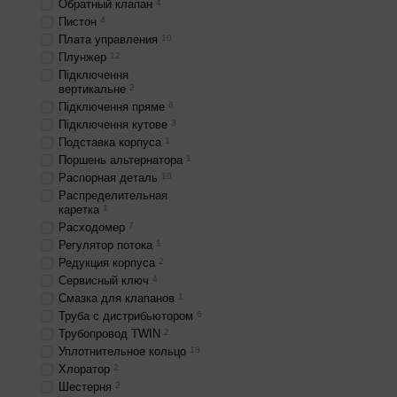
Обратный клапан
4
Пистон
4
Плата управления
10
Плунжер
12
Підключення
вертикальне
2
Підключення пряме
6
Підключення кутове
3
Подставка корпуса
1
Поршень альтернатора
1
Распорная деталь
10
Распределительная
каретка
1
Расходомер
7
Регулятор потока
1
Редукция корпуса
2
Сервисный ключ
4
Смазка для клапанов
1
Труба с дистрибьютором
6
Трубопровод TWIN
2
Уплотнительное кольцо
18
Хлоратор
2
Шестерня
2