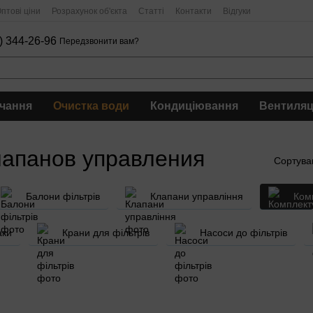
птові ціни
Розрахунок об'єкта
Статті
Контакти
Відгуки
) 344-26-96
Передзвонити вам?
чання
Очистка води
Кондиціювання
Вентиляц
лапанов управления
Сортува
Балони фільтрів
Клапани управління
Ком
аки
Крани для фільтрів
Насоси до фільтрів