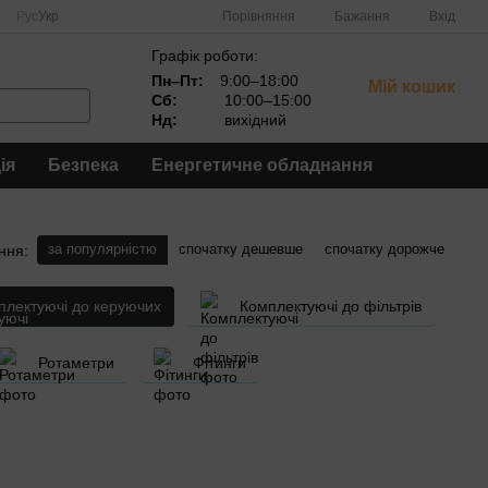
Порівняння
Рус
Укр
Бажання
Вхід
Графік роботи:
Пн–Пт:
9:00–18:00
Мій кошик
Сб:
10:00–15:00
Нд:
вихідний
ія
Безпека
Енергетичне обладнання
за популярністю
спочатку дешевше
спочатку дорожче
ння:
плектуючі до керуючих
Комплектуючі до фільтрів
Ротаметри
Фітинги