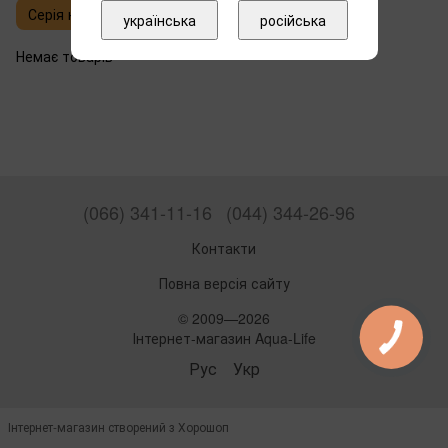
Серія камер
українська
російська
Немає товарів
(066) 341-11-16
(044) 344-26-96
Контакти
Повна версія сайту
© 2009—2026
Інтернет-магазин Aqua-Life
Рус
Укр
Інтернет-магазин створений з Хорошоп