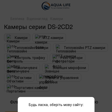
Безпека
Відеонагляд
Камери
Камеры серии DS-2CD2
Камери
PTZ-камери
Тепловізійні камери
Тепловізійні PTZ-камери
Контроль трафіку
Реєстратори
Накопичувачі
Зовнішні мікрофони
Об'єктиви
Пульти управління
Портативні камери
Фільтр
За популярністю
1
Будь ласка, оберіть мову сайту: