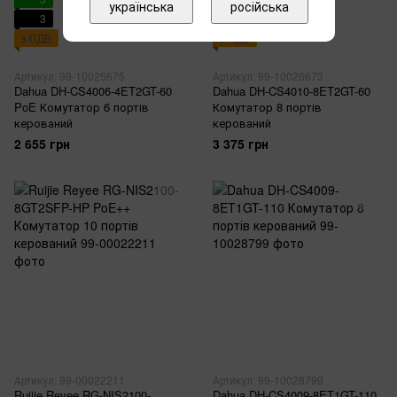
українська
російська
3
3
з ПДВ
з ПДВ
Артикул: 99-10025675
Артикул: 99-10026673
Dahua DH-CS4006-4ET2GT-60
Dahua DH-CS4010-8ET2GT-60
PoE Комутатор 6 портів
Комутатор 8 портів
керований
керований
2 655 грн
3 375 грн
Артикул: 99-00022211
Артикул: 99-10028799
Ruijie Reyee RG-NIS2100-
Dahua DH-CS4009-8ET1GT-110