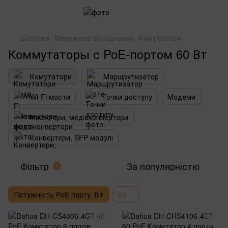
Безпека
Мережеве обладнання
Комутатори
Коммутаторы с PoE-портом 60 Вт
Комутатори
Маршрутизатор
Wi-Fi мости
Точки доступу
Модеми
Інжектори, медіаконвертори
Конвертери, SFP модулі
Фільтр
За популярністю
1
Потужність PoE порту, Вт
60