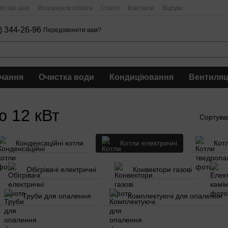
птові ціни
Розрахунок об'єкта
Статті
Контакти
Відгуки
) 344-26-96
Передзвонити вам?
чання
Очистка води
Кондиціювання
Вентиляц
ю 12 кВт
Сортува
Конденсаційні котли
Котли електричні
Кот
Обігрівачі електричні
Конвектори газові
Труби для опалення
Комплектуючі для опалення