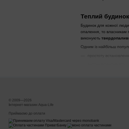
Теплий будинок 
Будинок для кожної людин
опалення, то власникам п
виконують
твердопаливні
Одним із найбільш попул
простоту встановленн
високу ефективність;
екологічність.
© 2009—2026
Інтернет-магазин Aqua-Life
Приймаємо до оплати