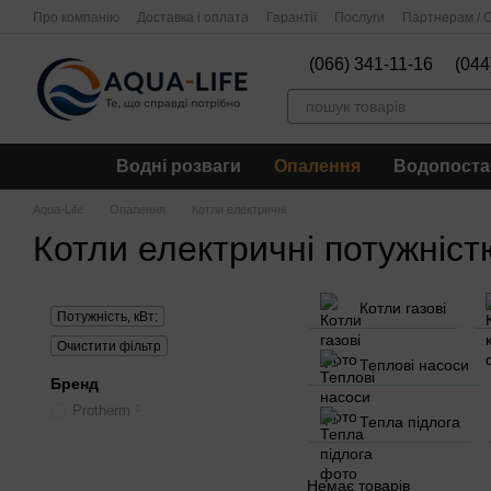
Перейти до основного контенту
Про компанію
Доставка і оплата
Гарантії
Послуги
Партнерам / О
(066) 341-11-16
(044
Водні розваги
Опалення
Водопоста
Aqua-Life
Опалення
Котли електричні
Котли електричні потужніст
Котли газові
Потужність, кВт:
Очистити фільтр
Теплові насоси
Бренд
Protherm
0
Тепла підлога
Немає товарів