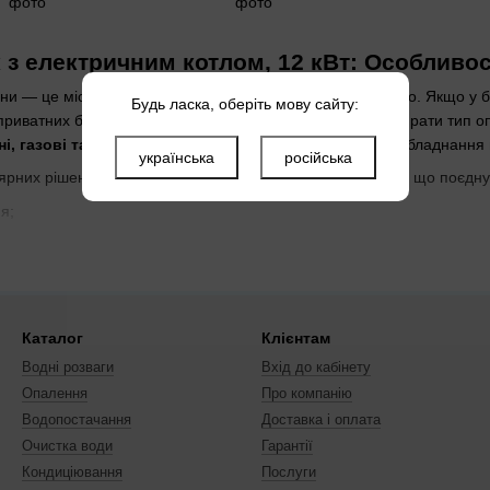
з електричним котлом, 12 кВт: Особливост
и — це місце, де має бути тепло, затишно та комфортно. Якщо у ба
Будь ласка, оберіть мову сайту:
риватних будинків та котеджів необхідно самостійно обирати тип о
, газові та електричні котли. В Україні купити
таке обладнання 
українська
російська
ярних рішень сьогодні є
електричні котли
— обладнання, що поєднує
я;
Каталог
Клієнтам
Водні розваги
Вхід до кабінету
Опалення
Про компанію
Водопостачання
Доставка і оплата
Очистка води
Гарантії
Кондиціювання
Послуги