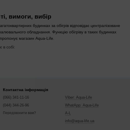
і, вимоги, вибір
гатоквартирних будинках за обігрів відповідає централізоване
палювального обладнання. Функцію обігріву в таких будинках
пропонує магазин Aqua-Life.
 в собі:
Контактна інформація
(066) 341-11-16
Viber: Aqua-Life
(044) 344-26-96
WhatApp: Aqua-Life
A-L
Передзвонити вам?
info@aqua-life.ua