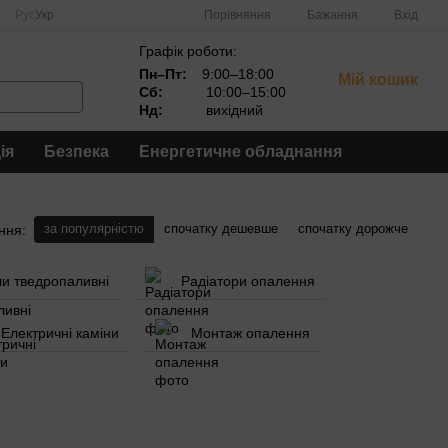
Порівняння
Рус
Укр
Бажання
Вхід
Графік роботи:
Пн–Пт:
9:00–18:00
Мій кошик
Сб:
10:00–15:00
Нд:
вихідний
ія
Безпека
Енергетичне обладнання
за популярністю
спочатку дешевше
спочатку дорожче
ння:
ли тведропаливні
Радіатори опалення
Електричні каміни
Монтаж опалення