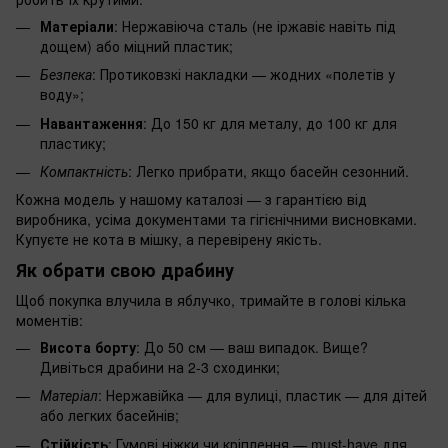
Матеріали
: Нержавіюча сталь (не іржавіє навіть під
дощем) або міцний пластик;
Безпека
: Протиковзкі накладки — жодних «полетів у
воду»;
Навантаження
: До 150 кг для металу, до 100 кг для
пластику;
Компактність
: Легко прибрати, якщо басейн сезонний.
Кожна модель у нашому каталозі — з гарантією від
виробника, усіма документами та гігієнічними висновками.
Купуєте не кота в мішку, а перевірену якість.
Як обрати свою драбину
Щоб покупка влучила в яблучко, тримайте в голові кілька
моментів:
Висота борту
: До 50 см — ваш випадок. Вище?
Дивіться драбини на 2-3 сходинки;
Матеріал
: Нержавійка — для вулиці, пластик — для дітей
або легких басейнів;
Стійкість
: Гумові ніжки чи кріплення — must-have для