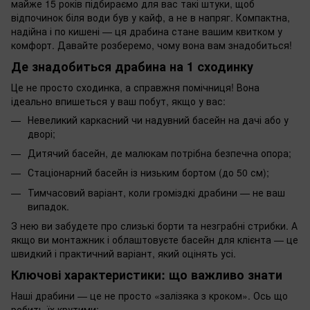
майже 15 років підбираємо для вас такі штуки, щоб
відпочинок біля води був у кайф, а не в напряг. Компактна,
надійна і по кишені — ця драбина стане вашим квитком у
комфорт. Давайте розберемо, чому вона вам знадобиться!
Де знадобиться драбина на 1 сходинку
Це не просто сходинка, а справжня помічниця! Вона
ідеально впишеться у ваш побут, якщо у вас:
Невеликий каркасний чи надувний басейн на дачі або у
дворі;
Дитячий басейн, де малюкам потрібна безпечна опора;
Стаціонарний басейн із низьким бортом (до 50 см);
Тимчасовий варіант, коли громіздкі драбини — не ваш
випадок.
З нею ви забудете про слизькі борти та незграбні стрибки. А
якщо ви монтажник і облаштовуєте басейн для клієнта — це
швидкий і практичний варіант, який оцінять усі.
Ключові характеристики: що важливо знати
Наші драбини — це не просто «залізяка з кроком». Ось що
робить їх крутими: