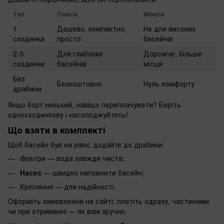
Тип
Плюси
Мінуси
1
Дешево, компактно,
Не для високих
сходинка
просто
басейнів
2-3
Для глибоких
Дорожче, більше
сходинки
басейнів
місця
Без
Безкоштовно
Нуль комфорту
драбини
Якщо борт низький, навіщо переплачувати? Беріть
односходинкову і насолоджуйтесь!
Що взяти в комплекті
Щоб басейн був на рівні, додайте до драбини:
Фільтри
— вода завжди чиста;
Насос
— швидко наповнити басейн;
Кріплення
— для надійності.
Оформіть замовлення на сайті: платіть одразу, частинами
чи при отриманні — як вам зручно.