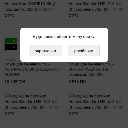
Будь ласка, оберіть мову сайту:
6
6
6
6
українська
російська
Артикул: 12418
Артикул: 12406
Сходи для басейну Emaux
Сходи для басейну Emaux
Muro NMU515-SR (5 сходинок),
Standard NSL215-SR (2
AISI-304
сходинки), AISI-304
12 788 грн
9 016 грн