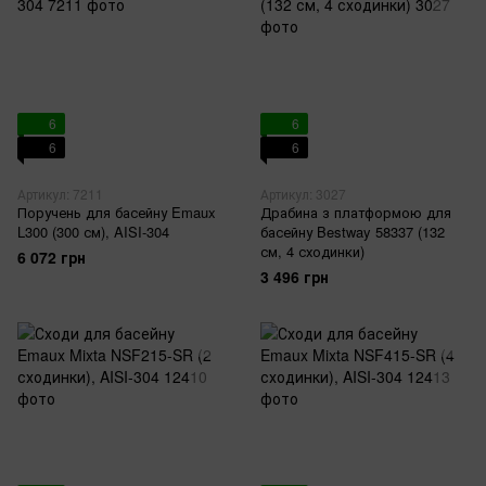
6
6
6
6
Артикул: 7211
Артикул: 3027
Поручень для басейну Emaux
Драбина з платформою для
L300 (300 см), AISI-304
басейну Bestway 58337 (132
см, 4 сходинки)
6 072 грн
3 496 грн