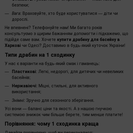
безпеки;
Вага
: Враховуйте, хто буде користуватися — діти чи
дорослі.
Не впевнені? Телефонуйте нам! Ми багато років
консультуємо з щирим бажанням допомогти і підкажемо, що
підійде саме вам. Хочете
купити драбину для басейну в
Харкові
чи Одесі? Доставимо в будь-який куточок України!
Типи драбин на 1 сходинку
У нас є варіанти на будь-який смак і гаманець:
Пластикові
: Легкі, недорогі, для дитячих чи невеликих
басейнів;
Нержавіючі
: Міцні, стильні, для активного
використання;
Знімні
: Зручно для сезонного зберігання.
Усі вони — баланс ціни та якості. А з нашою гнучкою
системою знижок чим більше берете, тим менше платите!
Порівняння: чому 1 сходинка краща
Давайте порівняємо, щоб ви переконалися: