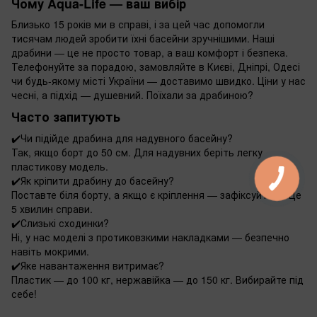
Чому Aqua-Life — ваш вибір
Близько 15 років ми в справі, і за цей час допомогли
тисячам людей зробити їхні басейни зручнішими. Наші
драбини — це не просто товар, а ваш комфорт і безпека.
Телефонуйте за порадою, замовляйте в Києві, Дніпрі, Одесі
чи будь-якому місті України — доставимо швидко. Ціни у нас
чесні, а підхід — душевний. Поїхали за драбиною?
Часто запитують
✔️
Чи підійде драбина для надувного басейну?
Так, якщо борт до 50 см. Для надувних беріть легку
пластикову модель.
✔️
Як кріпити драбину до басейну?
Поставте біля борту, а якщо є кріплення — зафіксуйте їх. Це
5 хвилин справи.
✔️
Слизькі сходинки?
Ні, у нас моделі з протиковзкими накладками — безпечно
навіть мокрими.
✔️
Яке навантаження витримає?
Пластик — до 100 кг, нержавійка — до 150 кг. Вибирайте під
себе!