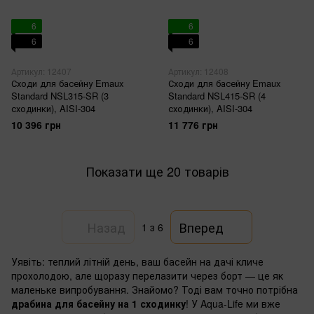
6
6
6
6
Артикул: 12407
Артикул: 12408
Сходи для басейну Emaux
Сходи для басейну Emaux
Standard NSL315-SR (3
Standard NSL415-SR (4
сходинки), AISI-304
сходинки), AISI-304
10 396 грн
11 776 грн
Показати ще 20 товарів
Назад
Вперед
1
з 6
Уявіть: теплий літній день, ваш басейн на дачі кличе
прохолодою, але щоразу перелазити через борт — це як
маленьке випробування. Знайомо? Тоді вам точно потрібна
драбина для басейну на 1 сходинку
! У Aqua-Life ми вже