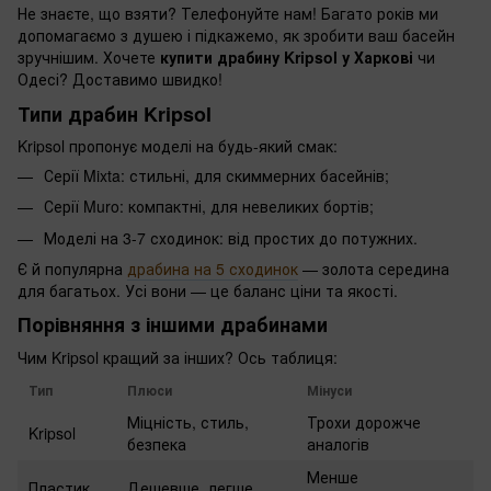
Не знаєте, що взяти? Телефонуйте нам! Багато років ми
допомагаємо з душею і підкажемо, як зробити ваш басейн
зручнішим. Хочете
купити драбину Kripsol у Харкові
чи
Одесі? Доставимо швидко!
Типи драбин Kripsol
Kripsol пропонує моделі на будь-який смак:
Серії Mixta: стильні, для скиммерних басейнів;
Серії Muro: компактні, для невеликих бортів;
Моделі на 3-7 сходинок: від простих до потужних.
Є й популярна
драбина на 5 сходинок
— золота середина
для багатьох. Усі вони — це баланс ціни та якості.
Порівняння з іншими драбинами
Чим Kripsol кращий за інших? Ось таблиця:
Тип
Плюси
Мінуси
Міцність, стиль,
Трохи дорожче
Kripsol
безпека
аналогів
Менше
Пластик
Дешевше, легше