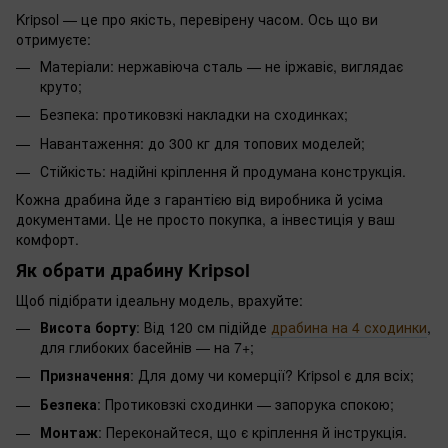
Kripsol — це про якість, перевірену часом. Ось що ви
отримуєте:
Матеріали: нержавіюча сталь — не іржавіє, виглядає
круто;
Безпека: протиковзкі накладки на сходинках;
Навантаження: до 300 кг для топових моделей;
Стійкість: надійні кріплення й продумана конструкція.
Кожна драбина йде з гарантією від виробника й усіма
документами. Це не просто покупка, а інвестиція у ваш
комфорт.
Як обрати драбину Kripsol
Щоб підібрати ідеальну модель, врахуйте:
Висота борту
: Від 120 см підійде
драбина на 4 сходинки
,
для глибоких басейнів — на 7+;
Призначення
: Для дому чи комерції? Kripsol є для всіх;
Безпека
: Протиковзкі сходинки — запорука спокою;
Монтаж
: Переконайтеся, що є кріплення й інструкція.