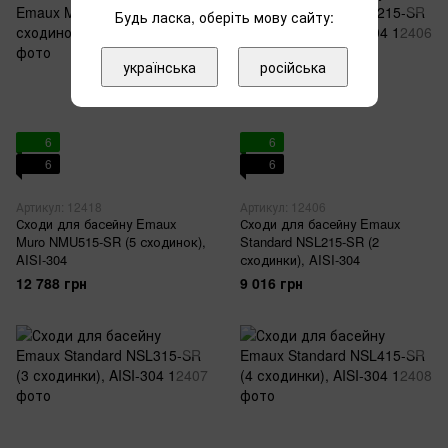
Будь ласка, оберіть мову сайту:
українська
російська
6
6
6
6
Артикул: 12418
Артикул: 12406
Сходи для басейну Emaux
Сходи для басейну Emaux
Muro NMU515-SR (5 сходинок),
Standard NSL215-SR (2
AISI-304
сходинки), AISI-304
12 788 грн
9 016 грн