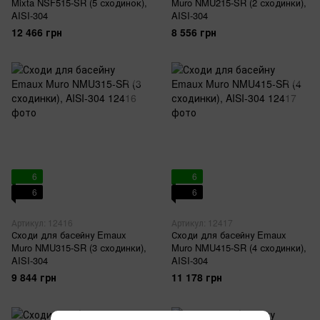
Mixta NSF515-SR (5 сходинок),
Muro NMU215-SR (2 сходинки),
AISI-304
AISI-304
12 466 грн
8 556 грн
6
6
6
6
Артикул: 12416
Артикул: 12417
Сходи для басейну Emaux
Сходи для басейну Emaux
Muro NMU315-SR (3 сходинки),
Muro NMU415-SR (4 сходинки),
AISI-304
AISI-304
9 844 грн
11 178 грн