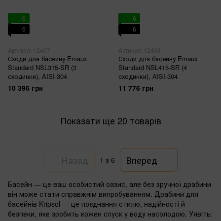
6
6
6
6
Артикул: 12407
Артикул: 12408
Сходи для басейну Emaux
Сходи для басейну Emaux
Standard NSL315-SR (3
Standard NSL415-SR (4
сходинки), AISI-304
сходинки), AISI-304
10 396 грн
11 776 грн
Показати ще 20 товарів
Назад
Вперед
1
з 6
Басейн — це ваш особистий оазис, але без зручної драбини
він може стати справжнім випробуванням. Драбини для
басейнів Kripsol — це поєднання стилю, надійності й
безпеки, яке зробить кожен спуск у воду насолодою. Уявіть: