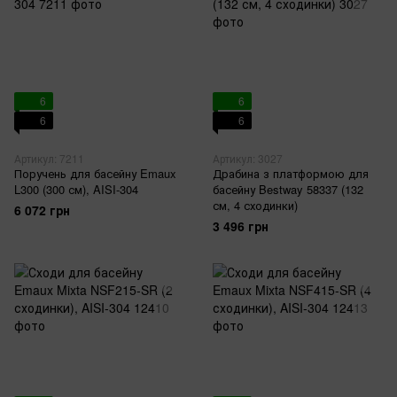
6
6
6
6
Артикул: 7211
Артикул: 3027
Поручень для басейну Emaux
Драбина з платформою для
L300 (300 см), AISI-304
басейну Bestway 58337 (132
см, 4 сходинки)
6 072 грн
3 496 грн