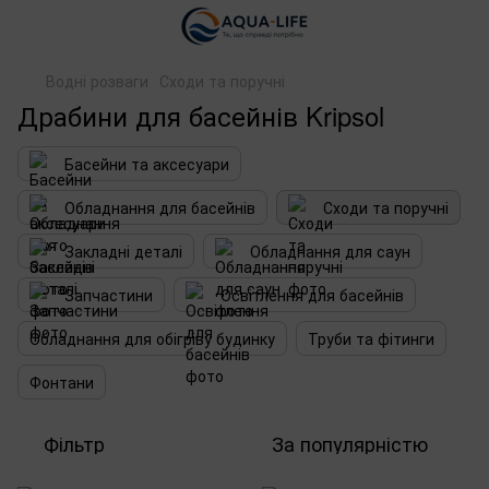
Водні розваги
Сходи та поручні
Драбини для басейнів Kripsol
Басейни та аксесуари
Обладнання для басейнів
Сходи та поручні
Закладні деталі
Обладнання для саун
Запчастини
Освітлення для басейнів
Обладнання для обігріву будинку
Труби та фітинги
Фонтани
Фільтр
За популярністю