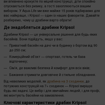
ви впевнено крокуєте по міцній конструкції, діти спокійно
спускаються без ризику, а гості захоплюються вашим
вибором. У Aqua-Life ми вже майже 15 років підбираємо для
вас найкраще, і Kripsol — один із наших фаворитів. Давайте
розберемо, чому ці драбини варто обрати!
Де знадобляться драбини Kripsol
Драбини Kripsol — це універсальне рішення для будь-яких
басейнів. Вони підійдуть, якщо у вас:
Приватний басейн на дачі чи в будинку з бортом від 90
до 250 см;
Комерційний об’єкт — спортзал, готель чи база
відпочинку;
Сім’я, де важливі безпека й комфорт для всіх віків;
Бажання отримати довговічне й стильне обладнання.
Від невеликих моделей, як
драбина на 3 сходинки
, до
потужних конструкцій на 7+ сходинок — Kripsol вирішує
будь-які задачі. Це вибір і для звичайних людей, і для профі,
які монтують басейни на замовлення.
Ключові характеристики драбин Kripsol