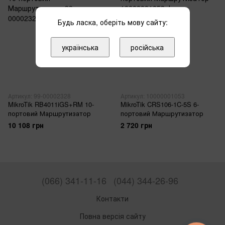
Будь ласка, оберіть мову сайту:
українська
російська
Артикул: 99-00002328
Артикул: 10000001053
MikroTik RB4011iGS+RM 10-
MikroTik CRS106-1C-5S 6-
портовий Маршрутизатор
портовий Маршрутизатор
10 108 грн
2 720 грн
(066) 341-11-16
(044) 344-26-96
Контакти
Повна версія сайту