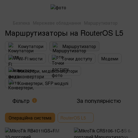
Безпека
Мережеве обладнання
Маршрутизатор
Маршрутизаторы на RouterOS L5
Комутатори
Маршрутизатор
Wi-Fi мости
Точки доступу
Модеми
Інжектори, медіаконвертори
Конвертери, SFP модулі
Фільтр
За популярністю
1
Операційна система
RouterOS L5