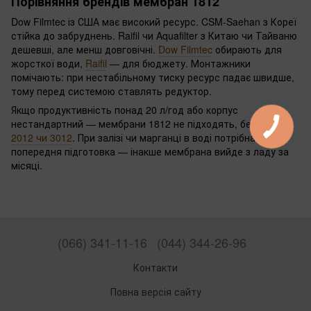
Порівняння брендів мембран 1812
Dow Filmtec із США має високий ресурс. CSM-Saehan з Кореї
стійка до забруднень. Raifil чи Aquafilter з Китаю чи Тайваню
дешевші, але менш довговічні.
Dow Filmtec
обирають для
жорсткої води,
Raifil
— для бюджету. Монтажники
помічають: при нестабільному тиску ресурс падає швидше,
тому перед системою ставлять редуктор.
Якщо продуктивність понад 20 л/год або корпус
нестандартний — мембрани 1812 не підходять, беріть
тип
2012 чи 3012
. При залізі чи марганці в воді потрібна
попередня підготовка — інакше мембрана вийде з ладу за
місяці.
(066) 341-11-16
(044) 344-26-96
Контакти
Повна версія сайту