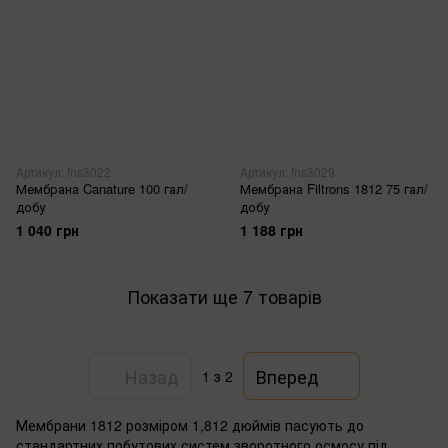
Артикул: fns3022
Артикул: fns3029
Мембрана Canature 100 гал/
Мембрана Filtrons 1812 75 гал/
добу
добу
1 040 грн
1 188 грн
Показати ще 7 товарів
Назад
Вперед
1
з 2
Мембрани 1812 розміром 1,812 дюймів пасують до
стандартних побутових систем зворотного осмосу під