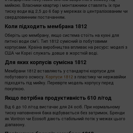
мийкою. Власники квартир і монтажники ставлять їх при
тиску води від 2,5 до 6 бар у мережах із централізованим чи
свердловинним постачанням.
Коли підходить мембрана 1812
Оберіть цю мембрану, якщо система стоїть на кухні для
питної води сім'ї. Тип 1812 сумісний із побутовими
корпусами. Країна виробництва впливає на ресурс: моделі з
США чи Кореї служать довше в жорсткій воді.
Для яких корпусів сумісна 1812
Мембрани 1812 вставляють у стандартні корпуси для
побутового осмосу.
Корпуси 1812
з пластику чи нержавійки
підходять під мийку. Перевірте модель корпусу перед
покупкою.
Якщо потрібна продуктивність 610 л/год
Від 6 до 10 л/год вистачає для 24 осіб. При нормальному
тиску наповнення бака відбувається без затримок. Бренди
як Vontron чи Ecosoft дають стабільний потік у межах цього
діапазону.