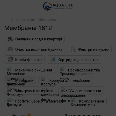
Очистка води
Мембрани
Мембраны 1812
Очищення води в квартирі
Очистка води для будинку
Фільтри на кухню
Колби фільтрів
Картриджі для фільтрів
Механічне очищення
Промводоочистка
Мембрани
Корпуса для мембрани
Фільтруючі матеріали
УФ-знезараження
Послуги: Сервіс та Монтаж
Комплектуючі
Фільтр
За популярністю
1