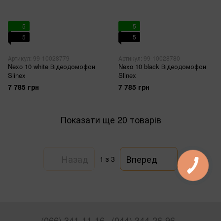
5
5
5
5
Артикул: 99-10028779
Артикул: 99-10028780
Nexo 10 white Відеодомофон
Nexo 10 black Відеодомофон
Slinex
Slinex
7 785 грн
7 785 грн
Показати ще 20 товарів
Назад
Вперед
1
з 3
(066) 341-11-16
(044) 344-26-96