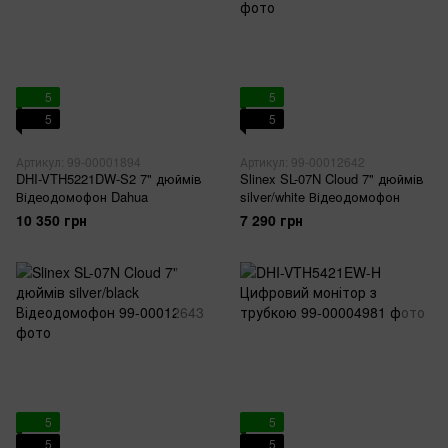
5
5
5
5
Артикул: 99-00001894
Артикул: 99-00012642
DHI-VTH5221DW-S2 7" дюймів
Slinex SL-07N Cloud 7" дюймів
Відеодомофон Dahua
silver/white Відеодомофон
10 350 грн
7 290 грн
5
5
5
5