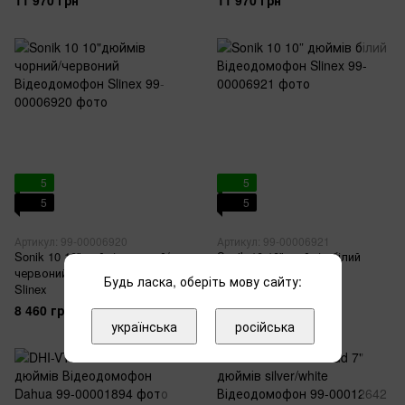
11 970 грн
11 970 грн
5
5
5
5
Артикул: 99-00006920
Артикул: 99-00006921
Sonik 10 10"дюймів чорний/
Sonik 10 10” дюймів білий
червоний Відеодомофон
Відеодомофон Slinex
Будь ласка, оберіть мову сайту:
Slinex
8 460 грн
8 460 грн
українська
російська