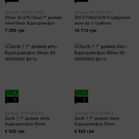
Артикул: 99-00012643
Артикул: 99-00004981
Slinex SL-07N Cloud 7" дюймів
DHI-VTH5421EW-H Цифровий
silver/black Відеодомофон
монітор з трубкою
7 290 грн
10 710 грн
5
5
5
5
Артикул: 99-00006902
Артикул: 99-00006903
Sonik 7 7" дюймів white
Sonik 7 7" дюймів black
Відеодомофон Slinex
Відеодомофон Slinex
6 525 грн
6 525 грн