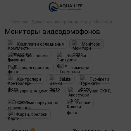
Безпека
Домофони, контроль доступу
Монітори
Мониторы видеодомофонов
Комплекти обладнання
Монітори
Викличні панелі
Зчитувачі
Переговорні пристрої
Термінали
Контролери
Замки
Турнікети
Аксесуари для домофонів
Аксесуари СККД
Системи паркування
Кнопки
Карти, брелоки
Фільтр
За популярністю
1