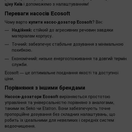
ціну Київ
і допоможемо з налаштуванням!
Переваги насосів Ecosoft
Чому варто
купити насос-дозатор Ecosoft
? Він:
Надійний:
стійкий до агресивних речовин завдяки
матеріалам корпусу.
Точний: забезпечує стабільне дозування з мінімальною
похибкою.
Економічний: низьке енергоспоживання та довгий термін
служби.
Ecosoft — це оптимальне поєднання якості та доступної
ціни.
Порівняння з іншими брендами
Насоси-дозатори Ecosoft
вирізняються простотою
управління та універсальністю порівняно з аналогами,
такими як Seko чи Etatron. Вони забезпечують точне
пропорційне дозування без складних налаштувань, що
робить їх ідеальними для невеликих і середніх систем
водоочищення.