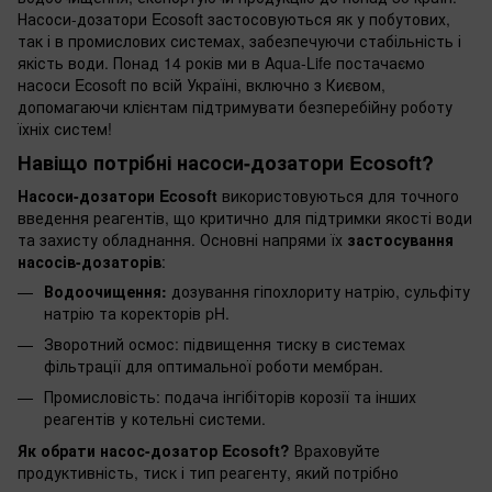
Насоси-дозатори Ecosoft застосовуються як у побутових,
так і в промислових системах, забезпечуючи стабільність і
якість води. Понад 14 років ми в Aqua-Life постачаємо
насоси Ecosoft по всій Україні, включно з Києвом,
допомагаючи клієнтам підтримувати безперебійну роботу
їхніх систем!
Навіщо потрібні насоси-дозатори Ecosoft?
Насоси-дозатори Ecosoft
використовуються для точного
введення реагентів, що критично для підтримки якості води
та захисту обладнання. Основні напрями їх
застосування
насосів-дозаторів
:
Водоочищення:
дозування гіпохлориту натрію, сульфіту
натрію та коректорів pH.
Зворотний осмос: підвищення тиску в системах
фільтрації для оптимальної роботи мембран.
Промисловість: подача інгібіторів корозії та інших
реагентів у котельні системи.
Як обрати насос-дозатор Ecosoft?
Враховуйте
продуктивність, тиск і тип реагенту, який потрібно