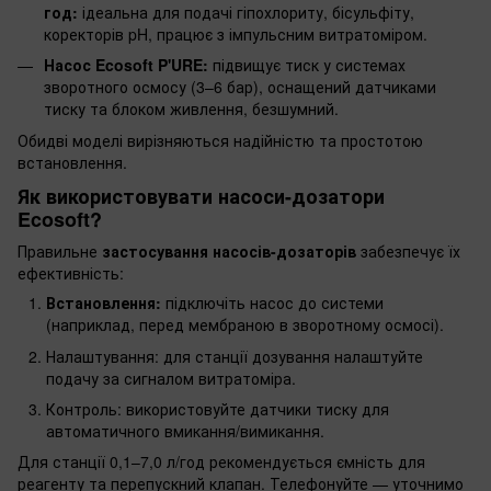
год:
ідеальна для подачі гіпохлориту, бісульфіту,
коректорів pH, працює з імпульсним витратоміром.
Насос Ecosoft P'URE:
підвищує тиск у системах
зворотного осмосу (3–6 бар), оснащений датчиками
тиску та блоком живлення, безшумний.
Обидві моделі вирізняються надійністю та простотою
встановлення.
Як використовувати насоси-дозатори
Ecosoft?
Правильне
застосування насосів-дозаторів
забезпечує їх
ефективність:
Встановлення:
підключіть насос до системи
(наприклад, перед мембраною в зворотному осмосі).
Налаштування: для станції дозування налаштуйте
подачу за сигналом витратоміра.
Контроль: використовуйте датчики тиску для
автоматичного вмикання/вимикання.
Для станції 0,1–7,0 л/год рекомендується ємність для
реагенту та перепускний клапан. Телефонуйте — уточнимо