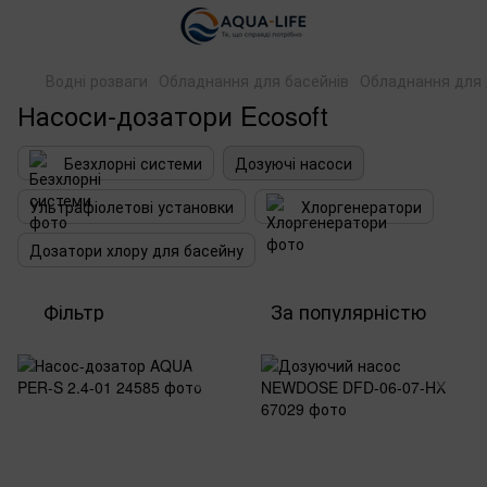
Водні розваги
Обладнання для басейнів
Обладнання для 
Насоси-дозатори Ecosoft
Безхлорні системи
Дозуючі насоси
Ультрафіолетові установки
Хлоргенератори
Дозатори хлору для басейну
Фільтр
За популярністю