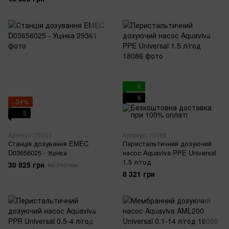
6
6
−34%
5
Артикул: 29361
Артикул: 18086
Станція дозування EMEC
Перистальтичний дозуючий
D03656025 - Уцінка
насос Aquaviva PPE Universal
1.5 л/год
30 825 грн
46 710 грн
8 321 грн