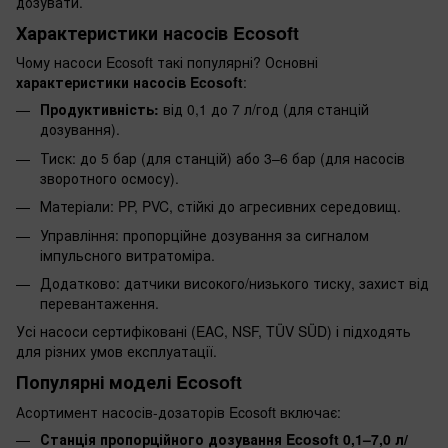
дозувати.
Характеристики насосів Ecosoft
Чому насоси Ecosoft такі популярні? Основні
характеристики насосів Ecosoft
:
Продуктивність:
від 0,1 до 7 л/год (для станцій
дозування).
Тиск: до 5 бар (для станцій) або 3–6 бар (для насосів
зворотного осмосу).
Матеріали: PP, PVC, стійкі до агресивних середовищ.
Управління: пропорційне дозування за сигналом
імпульсного витратоміра.
Додатково: датчики високого/низького тиску, захист від
перевантаження.
Усі насоси сертифіковані (EAC, NSF, TÜV SÜD) і підходять
для різних умов експлуатації.
Популярні моделі Ecosoft
Асортимент насосів-дозаторів Ecosoft включає:
Станція пропорційного дозування Ecosoft 0,1–7,0 л/