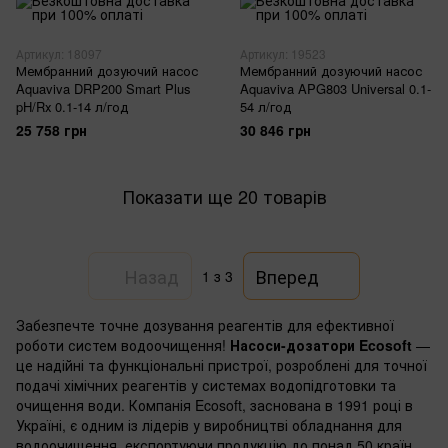
Артикул: 18097
Артикул: 19523
Мембранний дозуючий насос
Мембранний дозуючий насос
Aquaviva DRP200 Smart Plus
Aquaviva APG803 Universal 0.1-
pH/Rх 0.1-14 л/год
54 л/год
25 758 грн
30 846 грн
Показати ще 20 товарів
Назад
Вперед
1
з 3
Забезпечте точне дозування реагентів для ефективної
роботи систем водоочищення!
Насоси-дозатори Ecosoft
—
це надійні та функціональні пристрої, розроблені для точної
подачі хімічних реагентів у системах водопідготовки та
очищення води. Компанія Ecosoft, заснована в 1991 році в
Україні, є одним із лідерів у виробництві обладнання для
водоочищення, експортуючи продукцію до понад 50 країн.