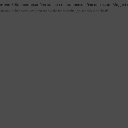
нижче 3 бар система без насоса не наповнює бак повільно. Моделі 
нках обирають їх для верхніх поверхів, де напір слабкий.
ідходить бак на 12 л або 9 л
ні з 2 осіб — на день пиття та приготування. Бак на 12 л пасує для
е при обмеженому просторі беріть 9 л.
вода з мінералами: моделі з мінералізато
 без мінералізатора вода виходить демінералізованою. Моделі з мін
 пиття обирайте такий варіант.
 вистачає для квартири — запас у баку не вичерпується швидко.
ів очищення достатньо для міської води
 механіку, хлор та осмосом основні солі. Шість ступенів додають по
ачає, шість — при сильних домішках.
 монтажники ставлять редуктор перед системою — так мембрана с
якщо тиск постійно менше 2,5 бар — без насоса система не запустит
гляньте
системи з УФ
. Якщо простір дуже тісний,
моноблоки
компакт