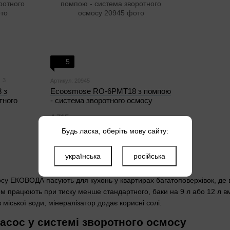
5
3
Артикул: 20945
 з
Ecoosmose RO-6PМТ18 з помпою
тного
- система зворотного осмосу
4 715 грн
Будь ласка, оберіть мову сайту:
українська
російська
у ЕКОВОДА пасують для кухонь у квартирах багатоповерхівок, де во
м працюють при тиску менше стандартного, баки на 9 л або 12 л вмі
міської води, мінералізатор додає корисні солі.
насос у системі зворотного осмосу