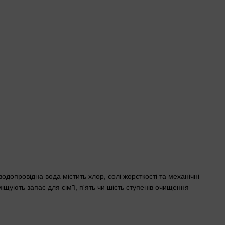
допровідна вода містить хлор, солі жорсткості та механічні
щують запас для сім'ї, п'ять чи шість ступенів очищення