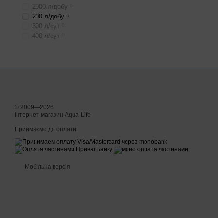
2000 л/добу
0
200 л/добу
6
300 л/сут
0
400 л/сут
0
© 2009—2026
Інтернет-магазин Aqua-Life
Приймаємо до оплати
Мобільна версія