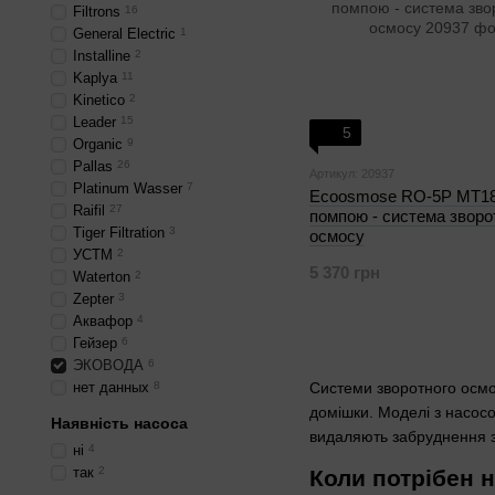
Filtrons
16
General Electric
1
Installine
2
Kaplya
11
Kinetico
2
Leader
15
5
Organic
9
Pallas
26
Артикул: 20937
Platinum Wasser
7
Ecoosmose RO-5P МТ18
Raifil
27
помпою - система зворо
Tiger Filtration
3
осмосу
УСТМ
2
5 370 грн
Waterton
2
Zepter
3
Аквафор
4
Гейзер
6
ЭКОВОДА
6
нет данных
8
Системи зворотного осмос
домішки. Моделі з насосо
Наявність насоса
видаляють забруднення з 
ні
4
так
2
Коли потрібен 