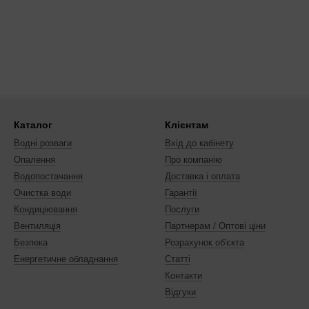
Каталог
Клієнтам
Водні розваги
Вхід до кабінету
Опалення
Про компанію
Водопостачання
Доставка і оплата
Очистка води
Гарантії
Кондиціювання
Послуги
Вентиляція
Партнерам / Оптові ціни
Безпека
Розрахунок об'єкта
Енергетичне обладнання
Статті
Контакти
Відгуки