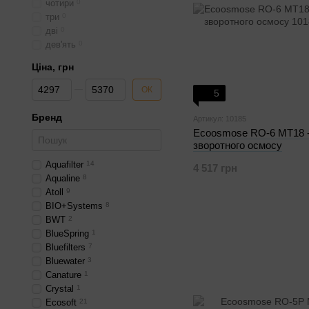
чотири
0
три
0
дві
0
дев'ять
0
Ціна, грн
Від Ціна, грн
До Ціна, грн
ОК
5
Бренд
Артикул: 10185
Ecoosmose RO-6 МТ18 -
зворотного осмосу
Aquafilter
14
4 517 грн
Aqualine
8
Atoll
9
BIO+Systems
8
BWT
2
BlueSpring
1
Bluefilters
7
Bluewater
3
Canature
1
Crystal
1
Ecosoft
21