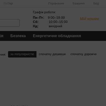
Порівняння
Рус
Укр
Бажання
Вхід
Графік роботи:
Пн–Пт:
9:00–18:00
Мій кошик
Сб:
10:00–15:00
Нд:
вихідний
ія
Безпека
Енергетичне обладнання
за популярністю
спочатку дешевше
спочатку дорожче
ння: