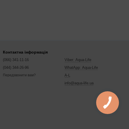
Контактна інформація
(066) 341-11-16
Viber: Aqua-Life
(044) 344-26-96
WhatApp: Aqua-Life
A-L
Передзвонити вам?
info@aqua-life.ua