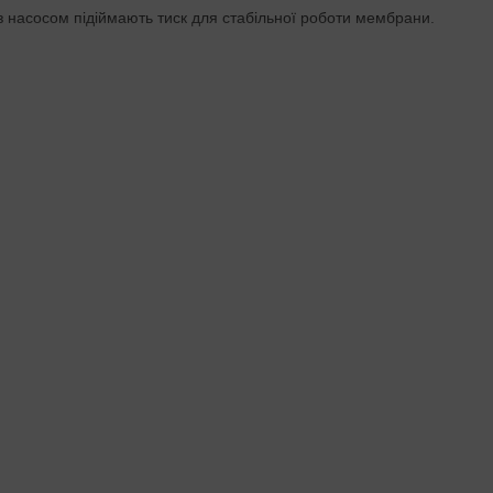
з насосом підіймають тиск для стабільної роботи мембрани.
 34 осіб або чащого використання. Під мийкою обидва варіанти
ром
ералізатором насичують її кальцієм та магнієм після
стфільтр для смаку. Для типової водопровідної води з хлором
лужить довше.
ься, беріть
з насосом
. Ультрафіолет чи структуризатор відсутні
ніші.