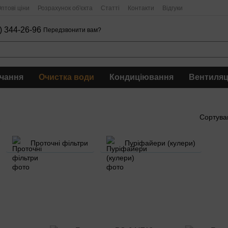
птові ціни
Розрахунок об'єкта
Статті
Контакти
Відгуки
) 344-26-96
Передзвонити вам?
чання
Очистка води
Кондиціювання
Вентиляц
Сортува
Проточні фільтри
Пуріфайери (кулери)