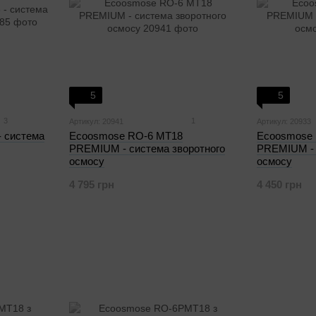
5
5
3
1
Артикул: 20941
Артикул: 20933
 система
Ecoosmose RO-6 МТ18
Ecoosmose
PREMIUM - система зворотного
PREMIUM - 
осмосу
осмосу
4 795 грн
4 450 грн