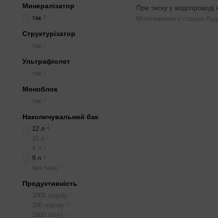
Минералізатор
При тиску у водопроводі 
так
2
Монтажники у старих буди
Структурізатор
Для яких умов п
так
0
Бак на 9 л вистачає роди
Ультрафіолет
займають мало місця, ал
так
0
Якщо потрібна 
Моноблок
Осмос видаляє солі, тому
так
0
очищення. Для щоденного
Накопичувальний бак
Продуктивність 200 л/сут
12 л
4
Скільки ступен
15 л
0
4 л
0
П'ять ступенів видаляють
9 л
2
та жорсткістю п'ять вист
без бака
0
При нестабільному тиску
Продуктивність
1000 л/добу
0
Ці моделі не підходять, 
100 л/добу
0
— для знезараження роз
1500 л/сут
0