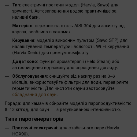
Тип
: електричні проточні моделі (Harvia, Sawo) для
зручності. Автозаповнення водою практичніше за
наливні баки.
Матеріал
: нержавіюча сталь AISI-304 для захисту від
корозії, особливо в хамамах.
Керування
: моделі з виносним пультом (Sawo STP) для
налаштування температури і вологості. Wi-Fi-керування
(Harvia Xenio) для преміум-комфорту.
Додатково
: функція ароматерапії (Helo Steam) або
автоочищення від накипу для спрощення догляду.
Обслуговування
: очищуйте від накипу раз на 3–6
місяців, використовуйте фільтри для води, перевіряйте
герметичність. Для чистоти сауни застосовуйте
обладнання для саун
.
Порада: для хамамів обирайте моделі з паропродуктивністю
8–12 кг/год, для саун — із регульованою інтенсивністю.
Типи парогенераторів
Проточні електричні
: для стабільного пару (Harvia
HGX90).