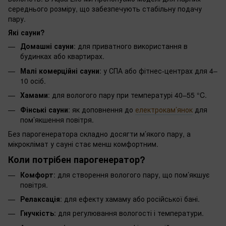
середнього розміру, що забезпечують стабільну подачу
пару.
Які сауни?
Домашні сауни
: для приватного використання в
будинках або квартирах.
Малі комерційні сауни
: у СПА або фітнес-центрах для 4–
10 осіб.
Хамами
: для вологого пару при температурі 40–55 °C.
Фінські сауни
: як доповнення до
електрокам’янок
для
пом’якшення повітря.
Без парогенератора складно досягти м’якого пару, а
мікроклімат у сауні стає менш комфортним.
Коли потрібен парогенератор?
Комфорт
: для створення вологого пару, що пом’якшує
повітря.
Релаксація
: для ефекту хамаму або російської бані.
Гнучкість
: для регулювання вологості і температури.