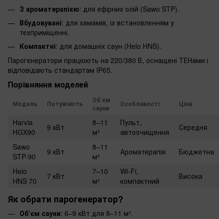
З ароматерапією
: для ефірних олій (Sawo STP).
Вбудовувані
: для хамамів, із встановленням у
техприміщенні.
Компактні
: для домашніх саун (Helo HNS).
Парогенератори працюють на 220/380 В, оснащені ТЕНами і
відповідають стандартам IP65.
Порівняння моделей
Об’єм
Модель
Потужність
Особливості
Ціна
сауни
Harvia
8–11
Пульт,
9 кВт
Середня
HGX90
м³
автоочищення
Sawo
8–11
9 кВт
Ароматерапія
Бюджетна
STP-90
м³
Helo
7–10
Wi-Fi,
7 кВт
Висока
HNS 70
м³
компактний
Як обрати парогенератор?
Об’єм сауни
: 6–9 кВт для 8–11 м³.