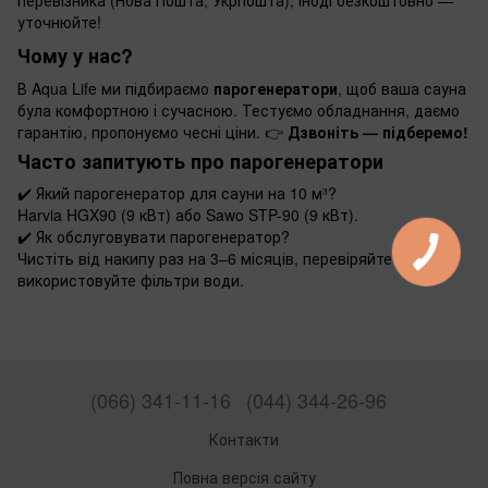
уточнюйте!
Чому у нас?
В Aqua Life ми підбираємо
парогенератори
, щоб ваша сауна
була комфортною і сучасною. Тестуємо обладнання, даємо
гарантію, пропонуємо чесні ціни. 👉
Дзвоніть — підберемо!
Часто запитують про парогенератори
✔️
Який парогенератор для сауни на 10 м³?
Harvia HGX90 (9 кВт) або Sawo STP-90 (9 кВт).
✔️
Як обслуговувати парогенератор?
Чистіть від накипу раз на 3–6 місяців, перевіряйте ТЕНи,
використовуйте фільтри води.
(066) 341-11-16
(044) 344-26-96
Контакти
Повна версія сайту