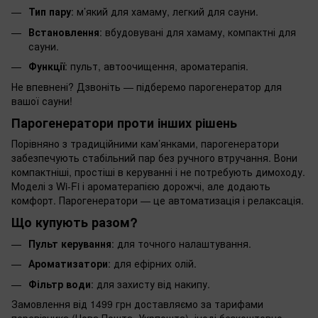
Тип пару
: м’який для хамаму, легкий для сауни.
Встановлення
: вбудовувані для хамаму, компактні для
сауни.
Функції
: пульт, автоочищення, ароматерапія.
Не впевнені? Дзвоніть — підберемо парогенератор для
вашої сауни!
Парогенератори проти інших рішень
Порівняно з традиційними кам’янками, парогенератори
забезпечують стабільний пар без ручного втручання. Вони
компактніші, простіші в керуванні і не потребують димоходу.
Моделі з Wi-Fi і ароматерапією дорожчі, але додають
комфорт. Парогенератори — це автоматизація і релаксація.
Що купують разом?
Пульт керування
: для точного налаштування.
Ароматизатори
: для ефірних олій.
Фільтр води
: для захисту від накипу.
Замовлення від 1499 грн доставляємо за тарифами
перевізника (Нова Пошта, Укрпошта), іноді безкоштовно —