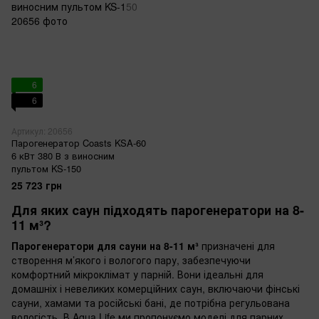
6
6
Артикул: 20656
Парогенератор Coasts KSA-60
6 кВт 380 В з виносним
пультом KS-150
25 723 грн
Для яких саун підходять парогенератори на 8-
11 м³?
Парогенератори для сауни на 8-11 м³
призначені для
створення м’якого і вологого пару, забезпечуючи
комфортний мікроклімат у парній. Вони ідеальні для
домашніх і невеликих комерційних саун, включаючи фінські
сауни, хамами та російські бані, де потрібна регульована
вологість. В Aqua Life ми пропонуємо моделі для парних