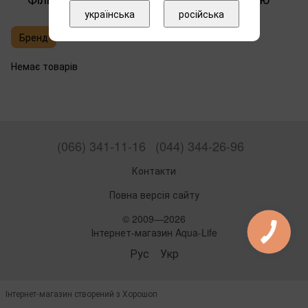
українська
російська
Бренд
Немає товарів
(066) 341-11-16
(044) 344-26-96
Контакти
Повна версія сайту
© 2009—2026
Інтернет-магазин Aqua-Life
Рус
Укр
Інтернет-магазин створений з Хорошоп