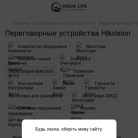
Безпека
Домофони, контроль доступу
Переговорні прист
Переговорные устройства Hikvision
Комплекти обладнання
Монітори
Викличні панелі
Зчитувачі
Переговорні пристрої
Термінали
Контролери
Замки
Турнікети
Аксесуари для домофонів
Аксесуари СККД
Системи паркування
Кнопки
Карти, брелоки
Будь ласка, оберіть мову сайту:
Фільтр
За популярністю
1