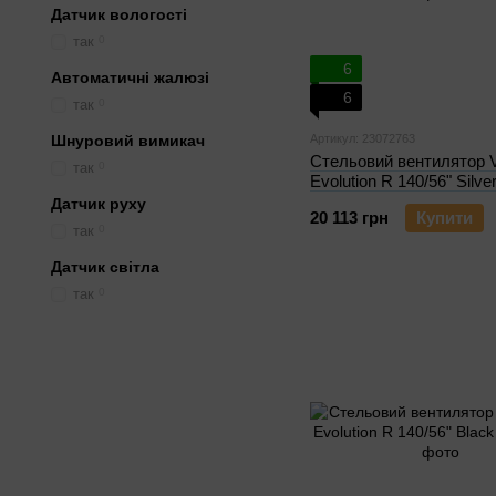
Датчик вологості
так
0
6
Автоматичні жалюзі
6
так
0
Шнуровий вимикач
Артикул: 23072763
Стельовий вентилятор V
так
0
Evolution R 140/56" Silve
Датчик руху
20 113 грн
Купити
так
0
Датчик світла
так
0