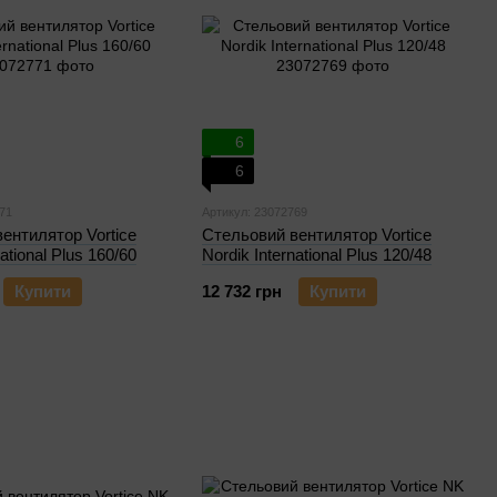
6
6
71
Артикул: 23072769
ентилятор Vortice
Стельовий вентилятор Vortice
national Plus 160/60
Nordik International Plus 120/48
Купити
12 732 грн
Купити