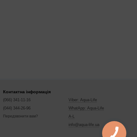
Контактна інформація
(066) 341-11-16
Viber: Aqua-Life
(044) 344-26-96
WhatApp: Aqua-Life
A-L
Передзвонити вам?
info@aqua-life.ua