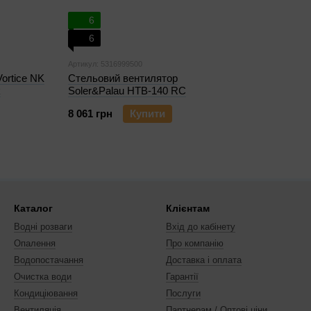
6
6
Артикул: 5316999500
ortice NK
Стельовий вентилятор
k
Soler&Palau HTB-140 RC
8 061 грн
Купити
Каталог
Клієнтам
Водні розваги
Вхід до кабінету
Опалення
Про компанію
Водопостачання
Доставка і оплата
Очистка води
Гарантії
Кондиціювання
Послуги
Вентиляція
Партнерам / Оптові ціни