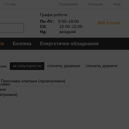
Порівняння
Рус
Укр
Бажання
Вхід
Графік роботи:
Пн–Пт:
9:00–18:00
Мій кошик
Сб:
10:00–15:00
Нд:
вихідний
ія
Безпека
Енергетичне обладнання
за популярністю
спочатку дешевше
спочатку дорожче
ння:
Припливні клапани (провітрювачі)