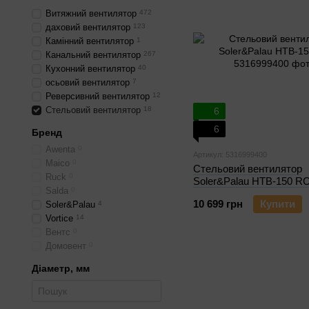
Витяжний вентилятор
472
даховий вентилятор
123
Камінний вентилятор
1
Канальний вентилятор
267
Кухонний вентилятор
40
осьовий вентилятор
7
Реверсивний вентилятор
12
Стельовий вентилятор
18
6
6
Бренд
Awenta
0
Артикул: 5316999400
Maico
0
Стельовий вентилятор
Ruck
0
Soler&Palau HTB-150 R
Salda
0
10 699 грн
Купити
Soler&Palau
4
Vortice
14
Вентс
0
Домовент
0
Діаметр, мм