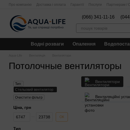
Перейти до основного контенту
Про компанію
Доставка і оплата
Гарантії
Послуги
Партнерам / О
(066) 341-11-16
(044
Водні розваги
Опалення
Водопоста
Aqua-Life
Вентиляція
Вентилятори
Потолочные вентиляторы
Вентилятори
Тип:
Стельовий вентилятор
Вентиляційні уста
Очистити фільтр
Ціна, грн
Від Ціна, грн
До Ціна, грн
ОК
Тип