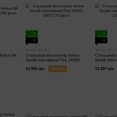
6
6
6
6
Артикул: 23072770
Артикул: 230727
ortice NK
Стельовий вентилятор Vortice
Стельовий в
Nordik International Plus 140/56
Nordik Inter
12 905 грн
Купити
13 207 грн