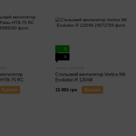
6
6
99200
Артикул: 23072759
вентилятор
Стельовий вентилятор Vortice NK
u HTB-75 RC
Evolution R 120/48
Купити
15 883 грн
Купити