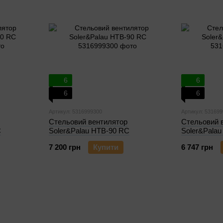
6
6
6
6
Артикул: 5316999300
Артикул: 53169
Стельовий вентилятор
Стельовий 
C
Soler&Palau HTB-90 RC
Soler&Pala
7 200 грн
Купити
6 747 грн