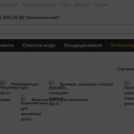
птові ціни
Розрахунок об'єкта
Статті
Контакти
Відгуки
) 344-26-96
Передзвонити вам?
чання
Очистка води
Кондиціювання
Вентиляц
Сортува
Рекуператори
Бризери, очищувач повітря
новки
Комплектуючі для вентиляції