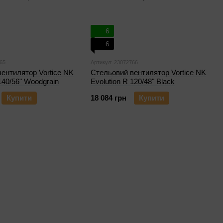
6
6
65
Артикул: 23072766
ентилятор Vortice NK
Стельовий вентилятор Vortice NK
140/56" Woodgrain
Evolution R 120/48" Black
Купити
18 084 грн
Купити