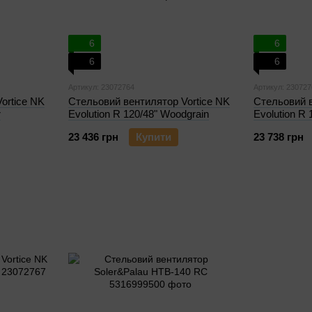
6
6
6
6
Артикул: 23072764
Артикул: 230727
ortice NK
Стельовий вентилятор Vortice NK
Стельовий в
r
Evolution R 120/48" Woodgrain
Evolution R 
23 436 грн
Купити
23 738 грн