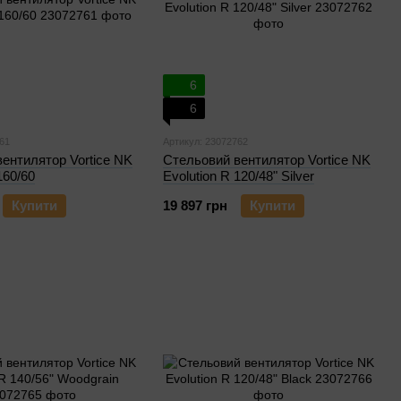
6
6
61
Артикул: 23072762
ентилятор Vortice NK
Стельовий вентилятор Vortice NK
160/60
Evolution R 120/48" Silver
Купити
19 897 грн
Купити