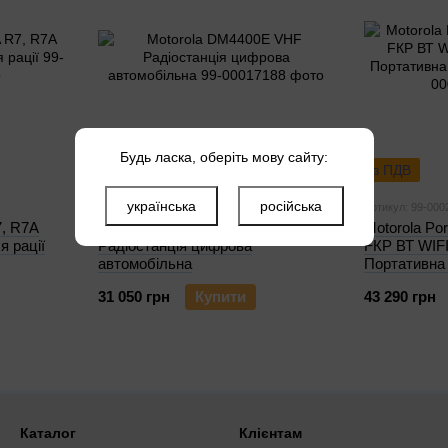
Будь ласка, оберіть мову сайту:
з ПДВ
з ПДВ
українська
російська
Артикул: 99-00017188
Артикул: 99-000
, R7A
Motorola DM4400E VHF
Motorola Po
я рації
Радіостанція цифрова
FКР ВТ WI
автомобільна
Портативна
31 050 грн
Купити
43 290 грн
Каталог
Клієнтам