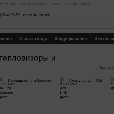
птові ціни
Розрахунок об'єкта
Статті
Контакти
Відгуки
) 344-26-96
Передзвонити вам?
чання
Очистка води
Кондиціювання
Вентиляц
 тепловизоры и
Сортува
Прилади нічного бачення
Аксесуари для ПНБ