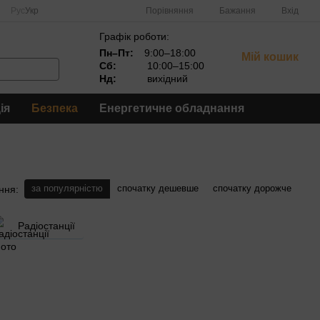
Порівняння
Рус
Укр
Бажання
Вхід
Графік роботи:
Пн–Пт:
9:00–18:00
Мій кошик
Сб:
10:00–15:00
Нд:
вихідний
ія
Безпека
Енергетичне обладнання
за популярністю
спочатку дешевше
спочатку дорожче
ння:
Радіостанції