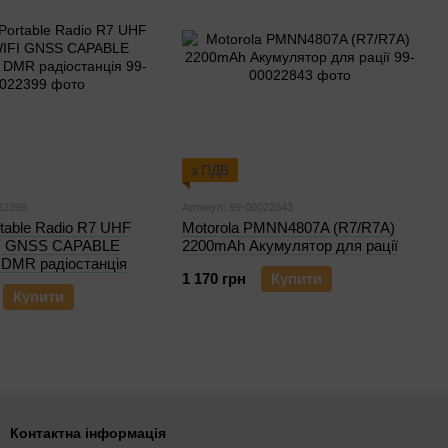
з ПДВ
22399
Артикул: 99-00022843
rtable Radio R7 UHF
Motorola PMNN4807A (R7/R7A)
FI GNSS CAPABLE
2200mAh Акумулятор для рації
 DMR радіостанція
1 170 грн
Купити
Купити
Контактна інформація