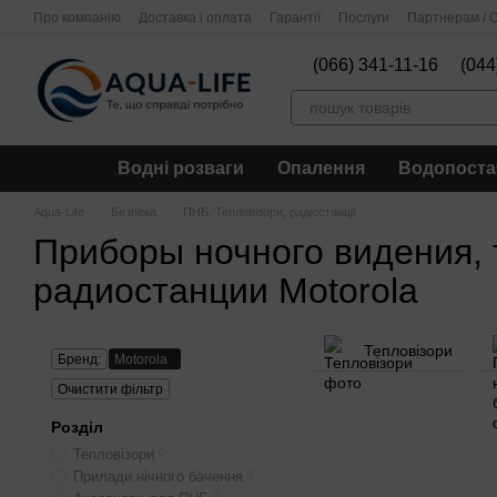
Перейти до основного контенту
Про компанію
Доставка і оплата
Гарантії
Послуги
Партнерам / О
(066) 341-11-16
(044
Водні розваги
Опалення
Водопоста
Aqua-Life
Безпека
ПНБ, Тепловізори, радіостанції
Приборы ночного видения,
радиостанции Motorola
Тепловізори
Бренд:
Motorola
Очистити фільтр
Розділ
Тепловізори
0
Прилади нічного бачення
0
0