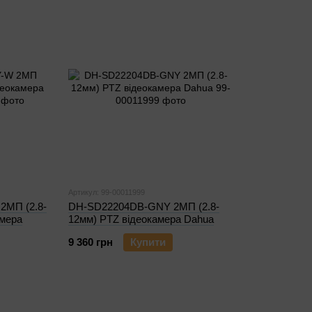
Артикул: 99-00011999
МП (2.8-
DH-SD22204DB-GNY 2МП (2.8-
амера
12мм) PTZ відеокамера Dahua
9 360 грн
Купити