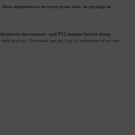
 Вони контролюють витягнуті вузькі зони, як проходи чи
ображення вертикально, щоб PTZ-камера бачила кінець
акій відстані. Оптичний зум від 3 до 5x наближає об'єкт без
дкритих холах чи коридорах із вікнами. Технологія Starlight
альна пам'ять до 512 ГБ зберігає записи автономно.
постереженні
иччя чіткі без ІЧ-підсвітки. Пживлення 12 В DC стабільне від
ацьовування аналітики.
шим зумом
. Без ІЧ-підсвітки в повній темряві вони неефективні