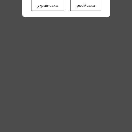
андалів дивіться
PTZ-камери з ІК10
. У камерах 2 МП
ширший вибір з
українська
російська