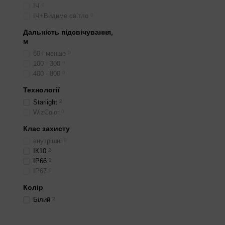
ІЧ
0
ІЧ+Видиме світло
0
Дальність підсвічування,
м
80 і менше
0
100 - 300
0
400 - 800
0
Технології
Starlight
2
WizColor
0
Клас захисту
внутрішні
0
ІК10
2
IP66
2
IP67
0
Колір
Білий
2