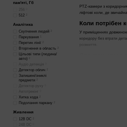
пам'яті, Гб
PTZ-камери з коридорним 
256
0
ліфтові холи, де звичай
512
2
Коли потрібен 
Аналітика
Скупчення людей
2
У приміщеннях довжиною 
Паркування
1
коридору без втрати дета
Перетин лінії
2
розмиття.
Вторгнення в область
2
Цільові типи (людина/
Для яких умов п
авто)
2
Камери з IP66 та ІК10 вит
Аудіо детекція
0
Детектор облич
2
дає чітке зображення при
Залишені/зниклі
Порівняння Star
предмети
2
Детектор руху
0
Starlight працює в сутінк
Автотрекінг
0
блока живлення. Тип IP 
Хитка хода
2
Подолання паркану
2
Монтажники помічають: у 
Живлення
Ці PTZ-камери не підход
12В DС
2
— обирайте моделі з ІЧ.
24В DС
0