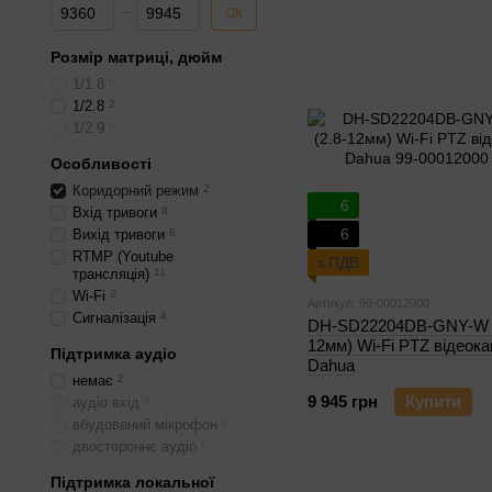
Від Ціна, грн
До Ціна, грн
ОК
Розмір матриці, дюйм
1/1.8
0
1/2.8
2
1/2.9
0
Особливості
Коридорний режим
2
6
Вхід тривоги
8
6
Вихід тривоги
8
RTMP (Youtube
з ПДВ
трансляція)
11
Wi-Fi
2
Артикул: 99-00012000
Сигналізація
4
DH-SD22204DB-GNY-W 2
12мм) Wi-Fi PTZ відеок
Підтримка аудіо
Dahua
немає
2
9 945 грн
Купити
аудіо вхід
0
вбудований мікрофон
0
двостороннє аудіо
0
Підтримка локальної