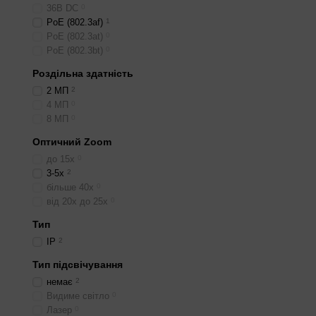
Для вищого захисту від в
36В DС
0
PoE (802.3af)
1
PoE (802.3at)
0
PoE (802.3bt)
0
Роздільна здатність
2 МП
2
4 МП
0
8 МП
0
Оптичний Zoom
до 15x
0
3-5x
2
більше 40x
0
від 20x до 25x
0
Тип
IP
2
Тип підсвічування
немає
2
Видиме світло
0
Лазер
0