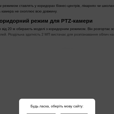
режимом ставлять у коридорах бізнес-центрів, лікарнях чи школах.
на камера не охоплює всю довжину.
коридорний режим для PTZ-камери
від 20 м обирають моделі з коридорним режимом. Він розгортає з
лей. Роздільна здатність 2 МП вистачає для розпізнавання облич на т
ідходить клас захисту IP66
римують пил, сильний дощ і удари. Монтажники ставлять їх у напівві
 0,001 лк — у тьмяному світлі коридору без ламп видно деталі. Лок
light та стандартних технологій у відеос
ах, де звичайні сенсори дають шум. У школах чи ЖК це помітно — обл
спрощує підключення до мережі.
коридорах з нестабільним світлом Starlight зменшує помилкові спр
ять для відкритих площ із шириною понад 10 м — беріть
PTZ з біль
Будь ласка, оберіть мову сайту: