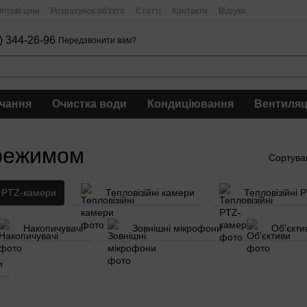
птові ціни
Розрахунок об'єкта
Статті
Контакти
Відгуки
) 344-26-96
Передзвонити вам?
чання
Очистка води
Кондиціювання
Вентиляц
 режимом
Сортува
PTZ-камери
Тепловізійні камери
Тепловізійні 
Накопичувачі
Зовнішні мікрофони
Об'єкти
и