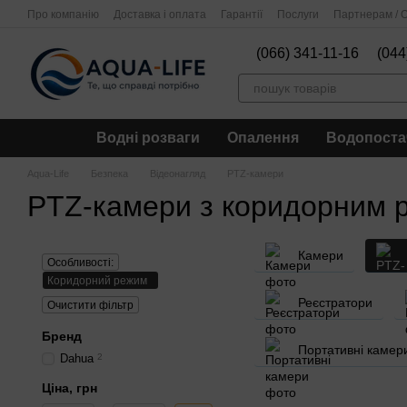
Перейти до основного контенту
Про компанію
Доставка і оплата
Гарантії
Послуги
Партнерам / О
(066) 341-11-16
(044
Водні розваги
Опалення
Водопоста
Aqua-Life
Безпека
Відеонагляд
PTZ-камери
PTZ-камери з коридорним
Камери
Особливості:
Коридорний режим
Реєстратори
Очистити фільтр
Бренд
Портативні камер
Dahua
2
Ціна, грн