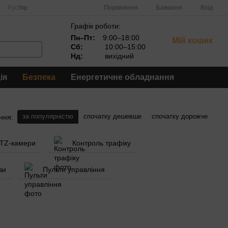
Порівняння
Рус
Укр
Бажання
Вхід
Графік роботи:
Пн–Пт:
9:00–18:00
Мій кошик
Сб:
10:00–15:00
Нд:
вихідний
ія
Безпека
Енергетичне обладнання
за популярністю
спочатку дешевше
спочатку дорожче
ння:
PTZ-камери
Контроль трафіку
ви
Пульти управління