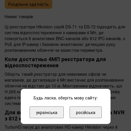
Роздільна здатність
Немає товарів
Ці реєстратори Hikvision серій DS-71 та DS-72 підходять для
систем відеоспостереження з камерами 4 Мп, де
планується 8 аналогових BNC-каналів або 812 IPC-каналів, з
PoE для IP-камер і базовою аналітикою: детекцією руху,
розпізнаванням обличчя чи захистом периметра.
Коли достатньо 4МП реєстратора для
відеоспостереження
Оберіть такий реєстратор для невеликих офісів чи
магазинів, де деталізація 4 Мп вистачає для розпізнавання
обличчя на відстані до 10 м. Монтажники відзначають, що
H.265 кодек на одному чи двох HDD зменшує обсяг архіву
вдвічі порівняно з попередніми стандартами в подібних
Будь ласка, оберіть мову сайту:
системах.
Для яких сценаріїв підходить TurboHD та NVR
українська
російська
з 812 каналами
TurboHD пасує до аналогових HD-камер Hikvision через 8