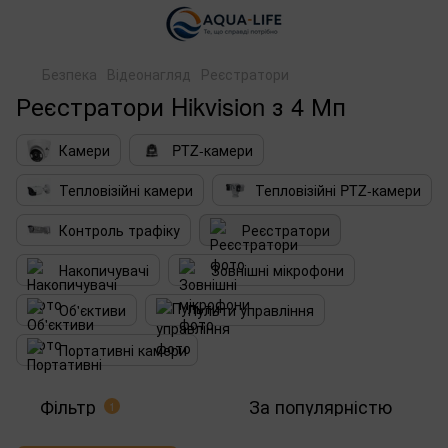
Безпека
Відеонагляд
Реєстратори
Реєстратори Hikvision з 4 Мп
Камери
PTZ-камери
Тепловізійні камери
Тепловізійні PTZ-камери
Контроль трафіку
Реєстратори
Накопичувачі
Зовнішні мікрофони
Об'єктиви
Пульти управління
Портативні камери
Фільтр
За популярністю
1