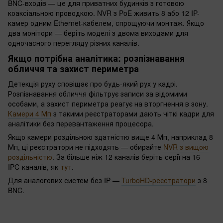
BNC-входів — це для приватних будинків з готовою
коаксіальною проводкою. NVR з PoE живить 8 або 12 IP-
камер одним Ethernet-кабелем, спрощуючи монтаж. Якщо
два монітори — беріть моделі з двома виходами для
одночасного перегляду різних каналів.
Якщо потрібна аналітика: розпізнавання
обличчя та захист периметра
Детекція руху сповіщає про будь-який рух у кадрі.
Розпізнавання обличчя фільтрує записи за відомими
особами, а захист периметра реагує на вторгнення в зону.
Камери 4 Мп
з такими реєстраторами дають чіткі кадри для
аналітики без перевантаження процесора.
Якщо камери роздільною здатністю вище 4 Мп, наприклад 8
Мп, ці реєстратори не підходять — обирайте
NVR з вищою
роздільністю
. За більше ніж 12 каналів беріть серії на 16
IPC-каналів, як
тут
.
Для аналогових систем без IP —
TurboHD-реєстратори
з 8
BNC.