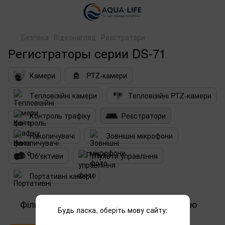
Безпека
Відеонагляд
Реєстратори
Регистраторы серии DS-71
Камери
PTZ-камери
Тепловізійні камери
Тепловізійні PTZ-камери
Контроль трафіку
Реєстратори
Накопичувачі
Зовнішні мікрофони
Об'єктиви
Пульти управління
Портативні камери
Фільтр
За популярністю
1
Будь ласка, оберіть мову сайту: