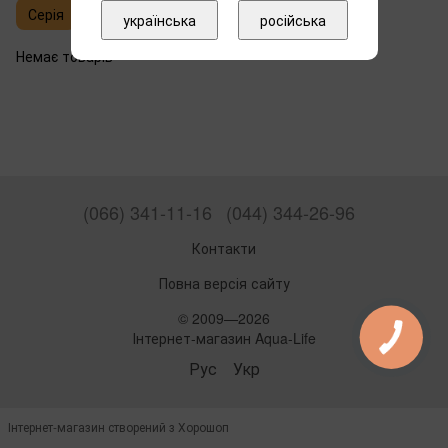
Серія
українська
російська
Немає товарів
(066) 341-11-16
(044) 344-26-96
Контакти
Повна версія сайту
© 2009—2026
Інтернет-магазин Aqua-Life
Рус
Укр
Інтернет-магазин створений з Хорошоп