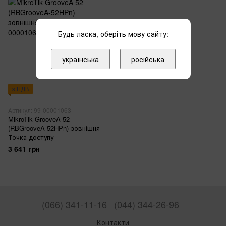
Будь ласка, оберіть мову сайту:
українська
російська
з ПДВ
Артикул: 99-00001063
MikroTik GrooveA 52
(RBGrooveA-52HPn) зовнішня
Точка доступу
3 641 грн
(066) 341-11-16
(044) 344-26-96
Контакти