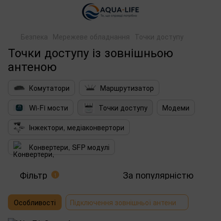
Безпека
Мережеве обладнання
Точки доступу
Точки доступу із зовнішньою
антеною
Комутатори
Маршрутизатор
Wi-Fi мости
Точки доступу
Модеми
Інжектори, медіаконвертори
Конвертери, SFP модулі
Фільтр
За популярністю
1
Особливості
Підключення зовнішньої антени