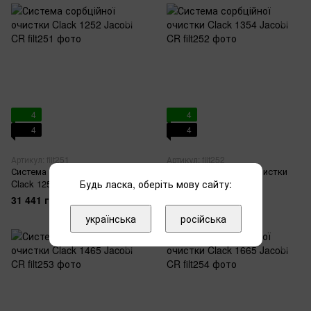
4
4
4
4
Артикул: filt251
Артикул: filt252
Система сорбційної очистки
Система сорбційної очистки
Clack 1252 Jacobi CR
Будь ласка, оберіть мову сайту:
Clack 1354 Jacobi CR
31 441 грн
35 575 грн
українська
російська