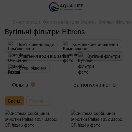
Очистка води
Очистка води для будинку
Вугільні фільтри
Вугільні фільтри Filtrons
Пом'якшення води
Комплексне очищення
Очищення води від заліза
Вугільні фільтри
Готові рішення
Фільтр
За популярністю
1
Бренд
Filtrons