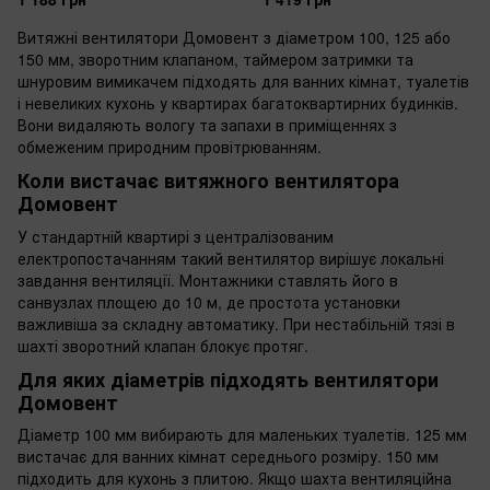
Витяжні вентилятори Домовент з діаметром 100, 125 або
150 мм, зворотним клапаном, таймером затримки та
шнуровим вимикачем підходять для ванних кімнат, туалетів
і невеликих кухонь у квартирах багатоквартирних будинків.
Вони видаляють вологу та запахи в приміщеннях з
обмеженим природним провітрюванням.
Коли вистачає витяжного вентилятора
Домовент
У стандартній квартирі з централізованим
електропостачанням такий вентилятор вирішує локальні
завдання вентиляції. Монтажники ставлять його в
санвузлах площею до 10 м, де простота установки
важливіша за складну автоматику. При нестабільній тязі в
шахті зворотний клапан блокує протяг.
Для яких діаметрів підходять вентилятори
Домовент
Діаметр 100 мм вибирають для маленьких туалетів. 125 мм
вистачає для ванних кімнат середнього розміру. 150 мм
підходить для кухонь з плитою. Якщо шахта вентиляційна