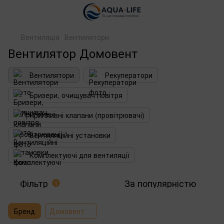
Вентиляція
Вентилятори
Вентилятор Домовент
Вентилятори
Рекуператори
Бризери, очищувач повітря
Припливні клапани (провітрювачі)
Вентиляційні установки
Комплектуючі для вентиляції
Фільтр
За популярністю
1
Бренд
Домовент