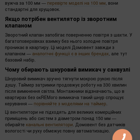
вужча за 100 мм —
перевірте моделі на 100 мм
, вони
стандартні для хрущовок.
Якщо потрібен вентилятор із зворотним
клапаном
Зворотний клапан запобігає поверненню повітря з шахти. У
багатоповерхівках взимку без нього холодне повітря
проникає в квартиру. Ці моделі Домовент завжди з
клапаном —
аналогічні функції є в інших брендах
, але тут
базовий набір.
Чому обирають шнуровий вимикач у санвузлі
Шнуровий вимикач зручно тягнути мокрою рукою після
душу. Таймер затримки продовжує роботу на 330 хвилин
після вимкнення світла. Монтажники відзначають, що в
квартирах без окREMого вимикача такий шнур спрощує
керування —
порівняйте з моделями на таймер
.
Ці вентилятори не підходять для великих комерційних
приміщень або систем з діаметром понад 150 мм —
обирайте
канальні вентилятори
. Домовент без датчиків
вологості чи руху обмежує повну автоматизацію.