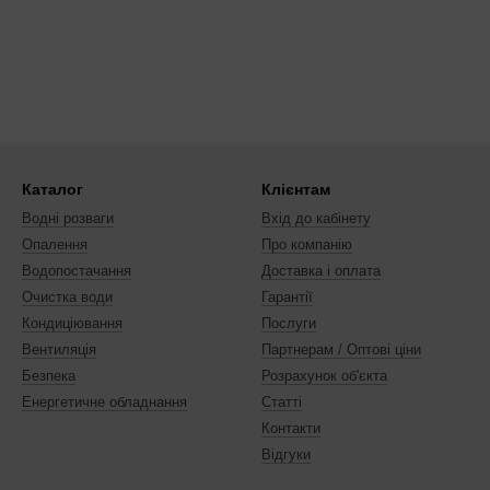
Каталог
Клієнтам
Водні розваги
Вхід до кабінету
Опалення
Про компанію
Водопостачання
Доставка і оплата
Очистка води
Гарантії
Кондиціювання
Послуги
Вентиляція
Партнерам / Оптові ціни
Безпека
Розрахунок об'єкта
Енергетичне обладнання
Статті
Контакти
Відгуки