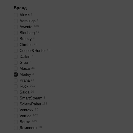
Бренд
AirMe
1
Aerauliqa
3
Awenta
260
Blauberg
17
Breezy
4
Climtec
28
Cooper&Hunter
18
Daikin
7
Gree
7
Maico
34
Marley
3
Prana
14
Ruck
291
Salda
59
SmartStream
3
Soler&Palau
113
Ventoxx
25
Vortice
162
Вентс
143
Домовент
18