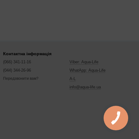
Контактна інформація
(066) 341-11-16
Viber: Aqua-Life
(044) 344-26-96
WhatApp: Aqua-Life
A-L
Передзвонити вам?
info@aqua-life.ua