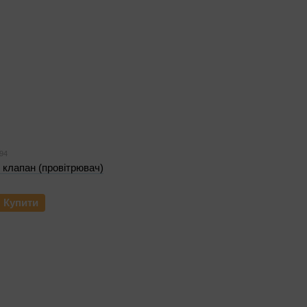
94
клапан (провітрювач)
Купити