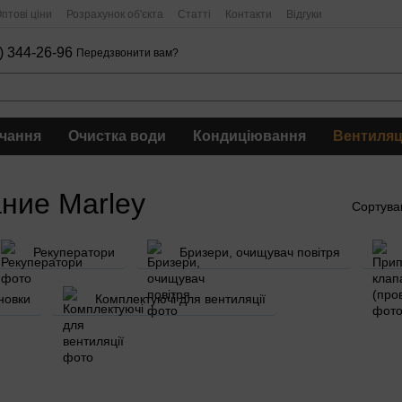
птові ціни
Розрахунок об'єкта
Статті
Контакти
Відгуки
) 344-26-96
Передзвонити вам?
чання
Очистка води
Кондиціювання
Вентиляц
ние Marley
Сортува
Рекуператори
Бризери, очищувач повітря
новки
Комплектуючі для вентиляції