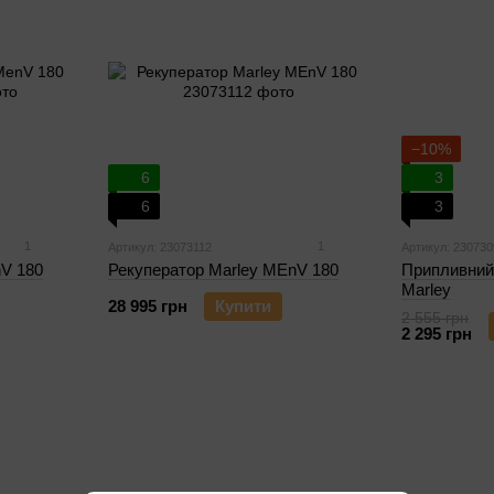
−10%
6
3
6
3
1
1
Артикул: 23073112
Артикул: 230730
nV 180
Рекуператор Marley MEnV 180
Припливний 
Marley
28 995 грн
Купити
2 555 грн
2 295 грн