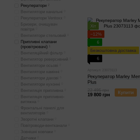
Рекуператори
2
Вентилятори канальні
0
Рекуператори Ventoxx
0
Бризери, очищувач
Хіт
повітря
0
−12%
Вентилятори стельовий
0
Припливні клапани
6
(провітрювачі)
1
Безкоштовна доставка
Вентиляційний фільтр
0
6
Вентилятор реверсивний
0
Вентилятори осьові
0
Артикул: 23073113
Вентилятори камінні
0
Рекуператор Marley Me
Вентилятори дахові
0
Plus
Вентилятори кухонні
0
22 495 грн
Вентиляція припливна
0
Купити
19 800 грн
Вентиляція припливно-
витяжна
0
Фронтальні панелі для
вентиляторів
0
Зворотні клапани
0
Повітроводи-вентканали
0
Зовнішні ковпаки
0
Датчики
0