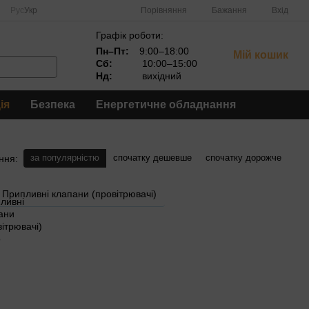
Порівняння
Рус
Укр
Бажання
Вхід
Графік роботи:
Пн–Пт:
9:00–18:00
Мій кошик
Сб:
10:00–15:00
Нд:
вихідний
ія
Безпека
Енергетичне обладнання
за популярністю
спочатку дешевше
спочатку дорожче
ння:
Припливні клапани (провітрювачі)