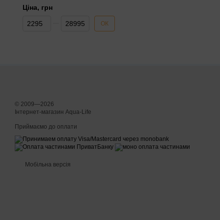
Ціна, грн
Від Ціна, грн
До Ціна, грн
ОК
© 2009—2026
Інтернет-магазин Aqua-Life
Приймаємо до оплати
Мобільна версія