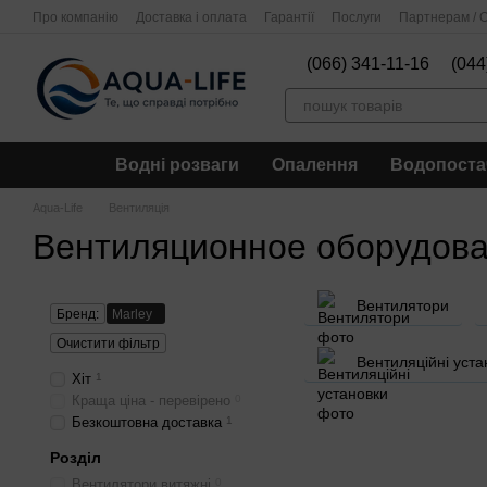
Перейти до основного контенту
Про компанію
Доставка і оплата
Гарантії
Послуги
Партнерам / О
(066) 341-11-16
(044
Водні розваги
Опалення
Водопоста
Aqua-Life
Вентиляція
Вентиляционное оборудова
Вентилятори
Бренд:
Marley
Очистити фільтр
Вентиляційні уста
Хіт
1
Краща ціна - перевірено
0
Безкоштовна доставка
1
Розділ
Вентилятори витяжні
0