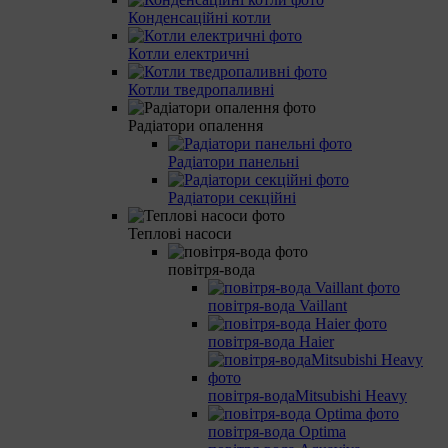
Конденсаційні котли
Котли електричні
Котли тведропаливні
Радіатори опалення
Радіатори панельні
Радіатори секційні
Теплові насоси
повітря-вода
повітря-вода Vaillant
повітря-вода Haier
повітря-водаMitsubishi Heavy
повітря-вода Optima