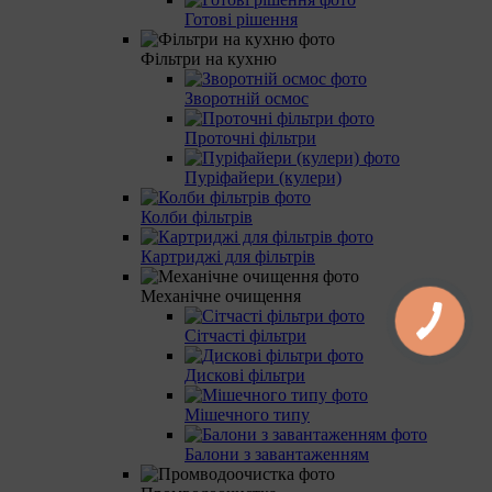
Готові рішення
Фільтри на кухню
Зворотній осмос
Проточні фільтри
Пуріфайери (кулери)
Колби фільтрів
Картриджі для фільтрів
Механічне очищення
Сітчасті фільтри
Дискові фільтри
Мішечного типу
Балони з завантаженням