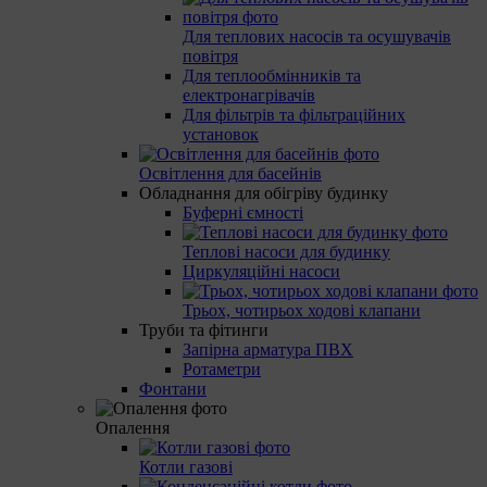
Для теплових насосів та осушувачів
повітря
Для теплообмінників та
електронагрівачів
Для фільтрів та фільтраційних
установок
Освітлення для басейнів
Обладнання для обігріву будинку
Буферні ємності
Теплові насоси для будинку
Циркуляційні насоси
Трьох, чотирьох ходові клапани
Труби та фітинги
Запірна арматура ПВХ
Ротаметри
Фонтани
Опалення
Котли газові