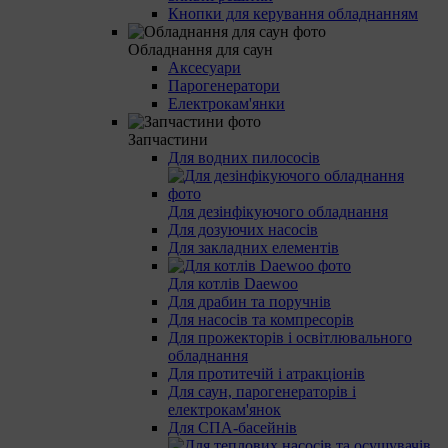
Кнопки для керування обладнанням
Обладнання для саун
Аксесуари
Парогенератори
Електрокам'янки
Запчастини
Для водних пилососів
Для дезінфікуючого обладнання
Для дозуючих насосів
Для закладних елементів
Для котлів Daewoo
Для драбин та поручнів
Для насосів та компресорів
Для прожекторів і освітлювального
обладнання
Для протитечій і атракціонів
Для саун, парогенераторів і
електрокам'янок
Для СПА-басейнів