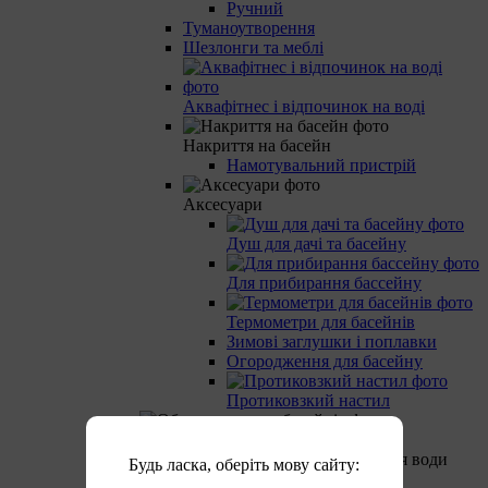
Ручний
Туманоутворення
Шезлонги та меблі
Аквафітнес і відпочинок на воді
Накриття на басейн
Намотувальний пристрій
Аксесуари
Душ для дачі та басейну
Для прибирання бассейну
Термометри для басейнів
Зимові заглушки і поплавки
Огородження для басейну
Протиковзкий настил
Обладнання для басейнів
Будь ласка, оберіть мову сайту: