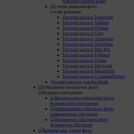
повітря-повітря Haier
готові рішення
Теплові насоси Panasonic
Теплові насоси Vaillant
Теплові насоси Optima
Теплові насоси Gree
Теплові насоси Aquaviva
Теплові насоси Neoclima
Теплові насоси Idea Pro
Теплові насоси Fairland
Теплові насоси Osaka
Теплові насоси Hayward
Теплові насоси Mitsubishi
Теплові насоси Cooper&Hunter
Теплові насоси для басейнів
Обігрівачі електричні
Конвектори електричні
Інфрачервоні обігрівачі
Керамичні обігрівачі