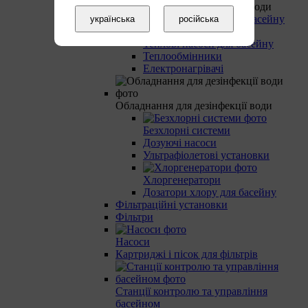
Обладнання для нагрівання води
українська
російська
Теплові насоси для басейну
Теплообмінники
Електронагрівачі
Обладнання для дезінфекції води
Безхлорні системи
Дозуючі насоси
Ультрафіолетові установки
Хлоргенератори
Дозатори хлору для басейну
Фільтраційні установки
Фільтри
Насоси
Картриджі і пісок для фільтрів
Станції контролю та управління
басейном