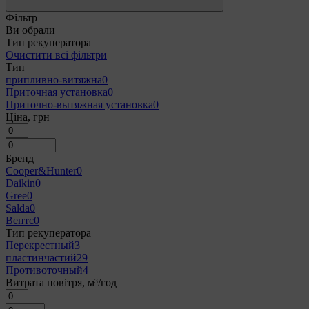
Фільтр
Ви обрали
Тип рекуператора
Очистити всі фільтри
Тип
припливно-витяжна
0
Приточная установка
0
Приточно-вытяжная установка
0
Ціна, грн
Бренд
Cooper&Hunter
0
Daikin
0
Gree
0
Salda
0
Вентс
0
Тип рекуператора
Перекрестный
3
пластинчастий
29
Противоточный
4
Витрата повітря, м³/год