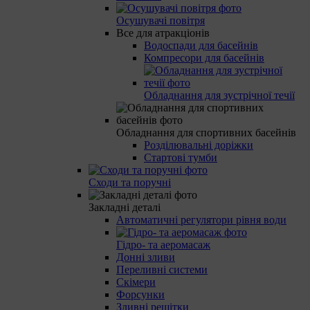
Осушувачі повітря
Все для атракціонів
Водоспади для басейнів
Компресори для басейнів
Обладнання для зустрічної течії
Обладнання для спортивних басейнів
Розділювальні доріжки
Стартові тумби
Сходи та поручні
Закладні деталі
Автоматичні регулятори рівня води
Гідро- та аеромасаж
Донні зливи
Переливні системи
Скімери
Форсунки
Зливні решітки