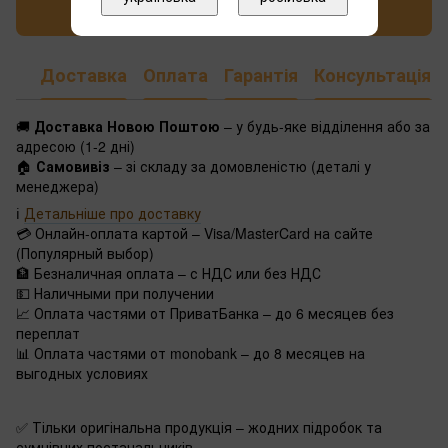
Написати відгук
Доставка
Оплата
Гарантія
Консультація
🚚
Доставка Новою Поштою
– у будь-яке відділення або за
адресою (1-2 дні)
🏠
Самовивіз
– зі складу за домовленістю (деталі у
менеджера)
ℹ️
Детальніше про доставку
💳 Онлайн-оплата картой – Visa/MasterCard на сайте
(Популярный выбор)
🏦 Безналичная оплата – с НДС или без НДС
💵 Наличными при получении
📈 Оплата частями от ПриватБанка – до 6 месяцев без
переплат
📊 Оплата частями от monobank – до 8 месяцев на
выгодных условиях
✅ Тільки оригінальна продукція – жодних підробок та
сумнівних постачальників.