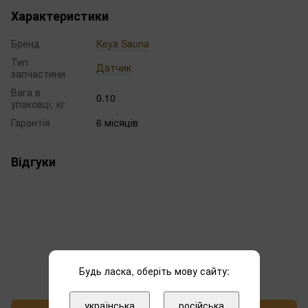
Характеристики
Бренд
Keya Sauna
Тип
Датчик
запчастини
Вага в
0.10
упаковці, кг
Гарантія
6 місяців
Відгуки
Додайте перший відгук
Будь ласка, оберіть мову сайту:
українська
російська