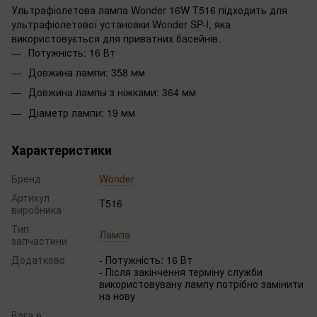
Ультрафіолетова лампа Wonder 16W T516 підходить для
ультрафіолетової установки Wonder SP-I, яка
використовується для приватних басейнів.
Потужність: 16 Вт
Довжина лампи: 358 мм
Довжина лампы з ніжками: 364 мм
Діаметр лампи: 19 мм
Характеристики
Бренд
Wonder
Артикул
T516
виробника
Тип
Лампа
запчастини
Додатково
- Потужність: 16 Вт
- Після закінчення терміну служби
використовувану лампу потрібно замінити
на нову
Вага в