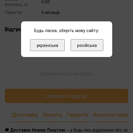
0.50
упаковці, кг
Гарантія
6 місяців
Відгуки
Будь ласка, оберіть мову сайту:
українська
російська
Додайте перший відгук
Написати відгук
Доставка
Оплата
Гарантія
Консультація
🚚
Доставка Новою Поштою
– у будь-яке відділення або за