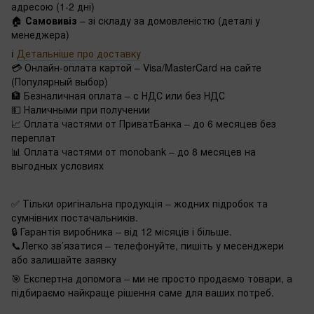
адресою (1-2 дні)
🏠
Самовивіз
– зі складу за домовленістю (деталі у
менеджера)
ℹ️
Детальніше про доставку
💳 Онлайн-оплата картой – Visa/MasterCard на сайте
(Популярный выбор)
🏦 Безналичная оплата – с НДС или без НДС
💵 Наличными при получении
📈 Оплата частями от ПриватБанка – до 6 месяцев без
переплат
📊 Оплата частями от monobank – до 8 месяцев на
выгодных условиях
✅ Тільки оригінальна продукція – жодних підробок та
сумнівних постачальників.
🔒 Гарантія виробника – від 12 місяців і більше.
📞Легко зв’язатися – телефонуйте, пишіть у месенджери
або залишайте заявку
🎯 Експертна допомога – ми не просто продаємо товари, а
підбираємо найкраще рішення саме для ваших потреб.