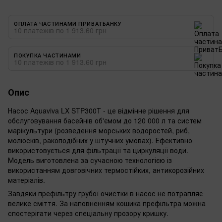
ОПЛАТА ЧАСТИНАМИ ПРИВАТБАНКУ
10 платежів по 1 913.60 грн
ПОКУПКА ЧАСТИНАМИ
10 платежів по 1 913.60 грн
Опис
Насос Aquaviva LX STP300T - це відмінне рішення для
обслуговування басейнів об'ємом до 120 000 л та систем
марікультури (розведення морських водоростей, риб,
молюсків, ракоподібних у штучних умовах). Ефективно
використовується для фільтрації та циркуляції води.
Модель виготовлена за сучасною технологією із
використанням довговічних термостійких, антикорозійних
матеріалів.
Завдяки префільтру грубої очистки в насос не потрапляє
велике сміття. За наповненням кошика префільтра можна
спостерігати через спеціальну прозору кришку.