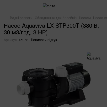
Водні розваги
Обладнання для басейнів
Насоси
Насос Aq
Насос Aquaviva LX STP300T (380 В,
30 м3/год, 3 HP)
Артикул:
15072
Написати відгук