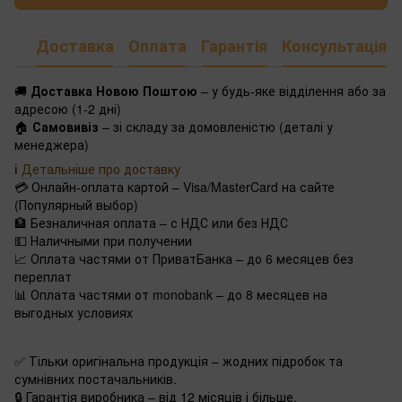
Доставка
Оплата
Гарантія
Консультація
🚚
Доставка Новою Поштою
– у будь-яке відділення або за
адресою (1-2 дні)
🏠
Самовивіз
– зі складу за домовленістю (деталі у
менеджера)
ℹ️
Детальніше про доставку
💳 Онлайн-оплата картой – Visa/MasterCard на сайте
(Популярный выбор)
🏦 Безналичная оплата – с НДС или без НДС
💵 Наличными при получении
📈 Оплата частями от ПриватБанка – до 6 месяцев без
переплат
📊 Оплата частями от monobank – до 8 месяцев на
выгодных условиях
✅ Тільки оригінальна продукція – жодних підробок та
сумнівних постачальників.
🔒 Гарантія виробника – від 12 місяців і більше.