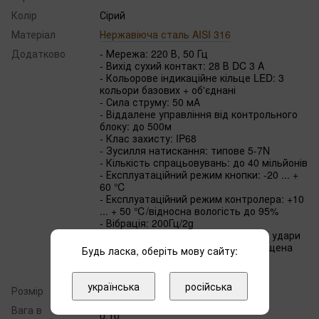
Колір
Сірий
Матеріал
Нержавіюча сталь AISI 316
Додатково
- Мережа: 220 В, 50 Гц
- Вихід сухий контакт: 28 В DC 3 A
- Кольорове індикаційне кільце LED: 3
кольори базових + об'єднані
- Сила струму: 50 мА
- Віддалене управління від контрольного
блоку: до 500м
- Клас захисту: IP68
- Зусилля натискання: типове 5-7N
- Кількість спрацьовувань: до 40 мільйонів
- Експлуатаційний режим кнопки: -20 ... +
60 ℃
- Експлуатаційний режим контролера: +10
... + 50 ℃/відносна вологість до 95%
- Вібрація: 200Гц/2g
- Міцність: 3 g, 20 мс, багаторазові удари
- Електромагнітні перешкоди: захищена
Будь ласка, оберіть мову сайту:
- Електромагнітні випромінювання:
відсутні
українська
російська
Розмір
39х25 мм
Вага в
0.10