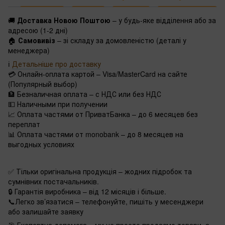
🚚
Доставка Новою Поштою
– у будь-яке відділення або за
адресою (1-2 дні)
🏠
Самовивіз
– зі складу за домовленістю (деталі у
менеджера)
ℹ️
Детальніше про доставку
💳 Онлайн-оплата картой – Visa/MasterCard на сайте
(Популярный выбор)
🏦 Безналичная оплата – с НДС или без НДС
💵 Наличными при получении
📈 Оплата частями от ПриватБанка – до 6 месяцев без
переплат
📊 Оплата частями от monobank – до 8 месяцев на
выгодных условиях
✅ Тільки оригінальна продукція – жодних підробок та
сумнівних постачальників.
🔒 Гарантія виробника – від 12 місяців і більше.
📞Легко зв’язатися – телефонуйте, пишіть у месенджери
або залишайте заявку