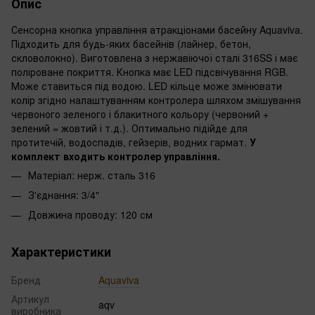
Опис
Сенсорна кнопка управління атракціонами басейну Aquaviva.
Підходить для будь-яких басейнів (лайнер, бетон,
скловолокно). Виготовлена ​​з нержавіючої сталі 316SS і має
поліроване покриття. Кнопка має LED підсвічування RGB.
Може ставиться під водою. LED кільце може змінювати
колір згідно налаштуванням контролера шляхом змішування
червоного зеленого і блакитного кольору (червоний +
зелений = жовтий і т.д.). Оптимально підійде для
протитечій, водоспадів, гейзерів, водних гармат.
У
комплект входить контролер управління.
Матеріал: нерж. сталь 316
З'єднання: 3/4"
Довжина проводу: 120 см
Характеристики
Бренд
Aquaviva
Артикул
aqv
виробника