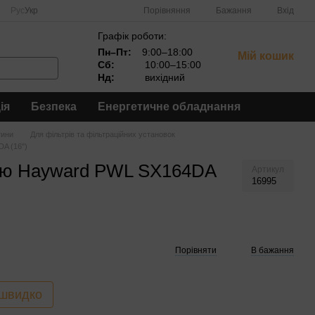
Порівняння
Рус
Укр
Бажання
Вхід
Графік роботи:
Пн–Пт:
9:00–18:00
Мій кошик
Сб:
10:00–15:00
Нд:
вихідний
ія
Безпека
Енергетичне обладнання
тини
Для фільтрів та фільтраційних установок
A (16")
бою Hayward PWL SX164DA
Артикул
16995
Порівняти
В бажання
 швидко