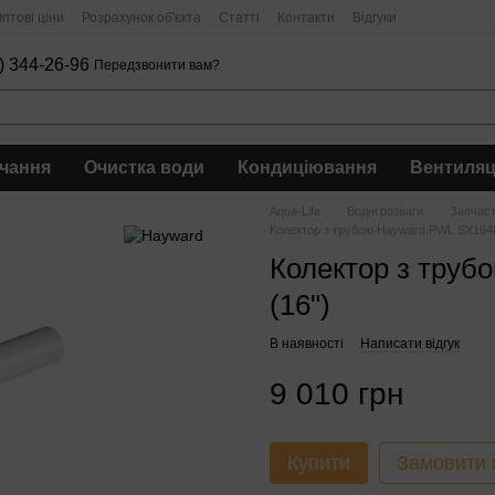
птові ціни
Розрахунок об'єкта
Статті
Контакти
Відгуки
) 344-26-96
Передзвонити вам?
чання
Очистка води
Кондиціювання
Вентиляц
Aqua-Life
Водні розваги
Запчас
Колектор з трубою Hayward PWL SX164D
Колектор з тру
(16")
В наявності
Написати відгук
9 010 грн
Купити
Замовити