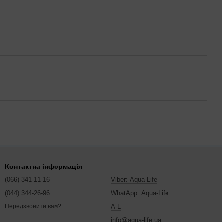
Контактна інформація
(066) 341-11-16
Viber: Aqua-Life
(044) 344-26-96
WhatApp: Aqua-Life
A-L
Передзвонити вам?
info@aqua-life.ua