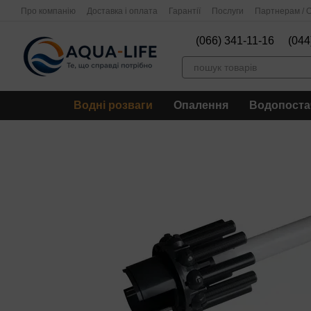
Перейти до основного контенту
Про компанію
Доставка і оплата
Гарантії
Послуги
Партнерам / О
(066) 341-11-16
(044
Водні розваги
Опалення
Водопоста