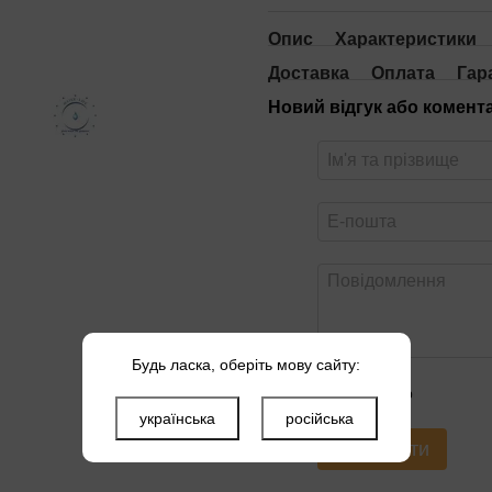
Опис
Характеристики
Доставка
Оплата
Гар
Новий відгук або комент
Будь ласка, оберіть мову сайту:
Оцініть товар
українська
російська
Надіслати