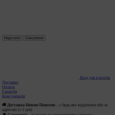
Надіслати
Скасування
Вхід для клієнтів
Доставка
Оплата
Гарантія
Консультація
🚚
Доставка Новою Поштою
– у будь-яке відділення або за
адресою (1-2 дні)
🏠
Самовивіз
– зі складу за домовленістю (деталі у