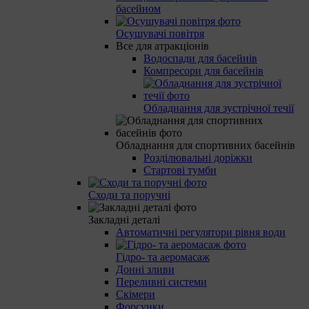
басейном
Осушувачі повітря
Все для атракціонів
Водоспади для басейнів
Компресори для басейнів
Обладнання для зустрічної течії
Обладнання для спортивних басейнів
Розділювальні доріжки
Стартові тумби
Сходи та поручні
Закладні деталі
Автоматичні регулятори рівня води
Гідро- та аеромасаж
Донні зливи
Переливні системи
Скімери
Форсунки