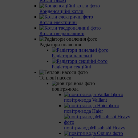
Котли газові
Конденсаційні котли
Котли електричні
Котли тведропаливні
Радіатори опалення
Радіатори панельні
Радіатори секційні
Теплові насоси
повітря-вода
повітря-вода Vaillant
повітря-вода Haier
повітря-водаMitsubishi Heavy