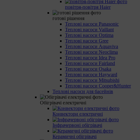
повітря-повітря Haier
готові рішення
Теплові насоси Panasonic
Теплові насоси Vaillant
Теплові насоси Optima
Теплові насоси Gree
Теплові насоси Aquaviva
Теплові насоси Neoclima
Теплові насоси Idea Pro
Теплові насоси Fairland
Теплові насоси Osaka
Теплові насоси Hayward
Теплові насоси Mitsubishi
Теплові насоси Cooper&Hunter
Теплові насоси для басейнів
Обігрівачі електричні
Конвектори електричні
Інфрачервоні обігрівачі
Керамичні обігрівачі