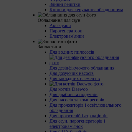
Зливні решітки
Кнопки для керування обладнанням
Обладнання для саун
Аксесуари
Парогенератори
Електрокам'янки
Запчастини
Для водних пилососів
Для дезінфікуючого обладнання
Для дозуючих насосів
Для закладних елементів
Для котлів Daewoo
Для драбин та поручнів
Для насосів та компресорів
Для прожекторів і освітлювального
обладнання
Для протитечій і атракціонів
Для саун, парогенераторів і
електрокам'янок
Для СПА-басейнів