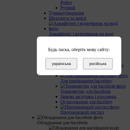
Робот
Ручний
Туманоутворення
Шезлонги та меблі
Аквафітнес і відпочинок на воді
Накриття на басейн
Будь ласка, оберіть мову сайту:
Намотувальний пристрій
Аксесуари
українська
російська
Душ для дачі та басейну
Для прибирання бассейну
Термометри для басейнів
Зимові заглушки і поплавки
Огородження для басейну
Протиковзкий настил
Обладнання для басейнів