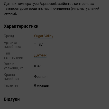
Датчик температури Aquascenic здійснює контроль за
температурою води під час ії очищення (інтелектуальний
режим).
Характеристики
Бренд
Sugar Valley
Артикул
T -SV
виробника
Тип
Датчик
запчастини
Вага в
0.37
упаковці, кг
Країна
Франція
виробник
Гарантія
6 місяців
Відгуки