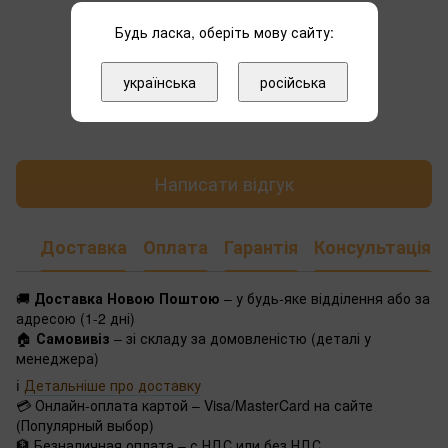
Будь ласка, оберіть мову сайту:
українська
російська
Додайте перший відгук
Написати відгук
Доставка
Оплата
Гарантія
Консультація
🚚
Доставка Новою Поштою
– у будь-яке відділення або за
адресою (1-2 дні)
🏠
Самовивіз
– зі складу за домовленістю (деталі у
менеджера)
ℹ️
Детальніше про доставку
💳 Онлайн-оплата картой – Visa/MasterCard на сайте
(Популярный выбор)
🏦 Безналичная оплата – с НДС или без НДС