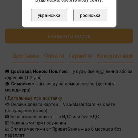
Додайте перший відгук
українська
російська
Написати відгук
Доставка
Оплата
Гарантія
Консультація
🚚
Доставка Новою Поштою
– у будь-яке відділення або за
адресою (1-2 дні)
🏠
Самовивіз
– зі складу за домовленістю (деталі у
менеджера)
ℹ️
Детальніше про доставку
💳 Онлайн-оплата картой – Visa/MasterCard на сайте
(Популярный выбор)
🏦 Безналичная оплата – с НДС или без НДС
💵 Наличными при получении
📈 Оплата частями от ПриватБанка – до 6 месяцев без
переплат