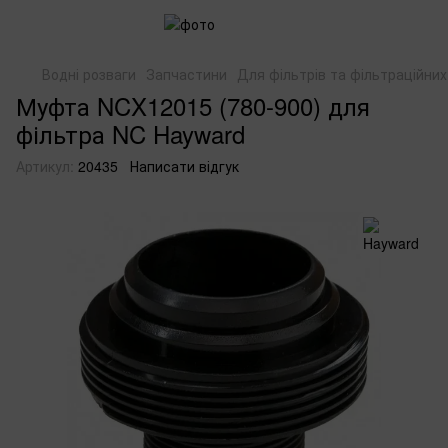
Водні розваги
Запчастини
Для фільтрів та фільтраційни
Муфта NCX12015 (780-900) для
фільтра NC Hayward
Артикул:
20435
Написати відгук