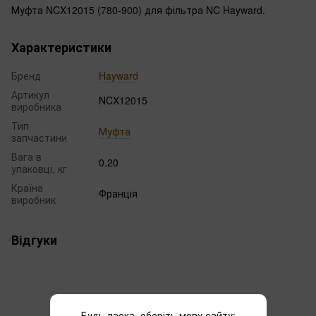
Муфта NCX12015 (780-900) для фільтра NC Hayward.
Характеристики
Бренд
Hayward
Артикул
NCX12015
виробника
Тип
Муфта
запчастини
Вага в
0.20
упаковці, кг
Країна
Франція
виробник
Відгуки
Будь ласка, оберіть мову сайту: