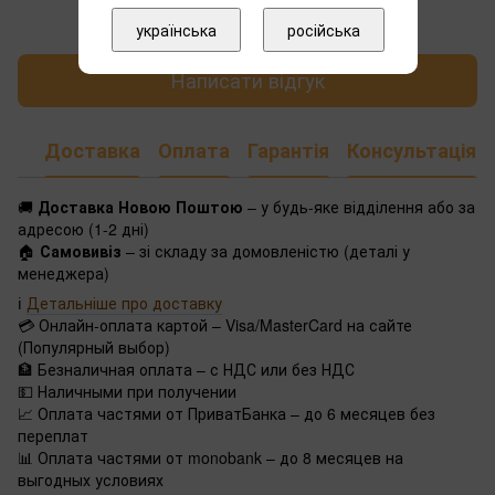
українська
російська
Написати відгук
Доставка
Оплата
Гарантія
Консультація
🚚
Доставка Новою Поштою
– у будь-яке відділення або за
адресою (1-2 дні)
🏠
Самовивіз
– зі складу за домовленістю (деталі у
менеджера)
ℹ️
Детальніше про доставку
💳 Онлайн-оплата картой – Visa/MasterCard на сайте
(Популярный выбор)
🏦 Безналичная оплата – с НДС или без НДС
💵 Наличными при получении
📈 Оплата частями от ПриватБанка – до 6 месяцев без
переплат
📊 Оплата частями от monobank – до 8 месяцев на
выгодных условиях