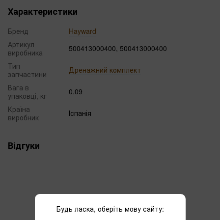
Характеристики
Бренд
Hayward
Артикул
500413000400, 500413000400
виробника
Тип
Дренажний комплект
запчастини
Вага в
0.09
упаковці, кг
Країна
Іспанія
виробник
Відгуки
Будь ласка, оберіть мову сайту:
Додайте перший відгук