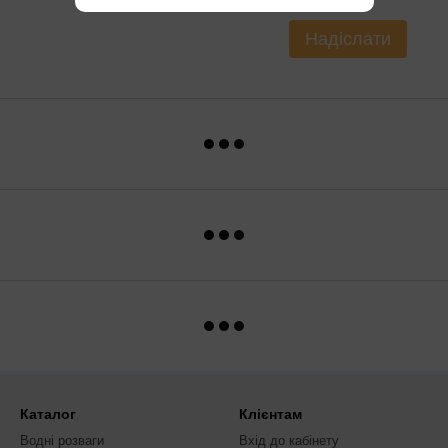
Надіслати
Каталог
Клієнтам
Водні розваги
Вхід до кабінету