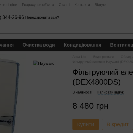
птові ціни
Розрахунок об'єкта
Статті
Контакти
Відгуки
) 344-26-96
Передзвонити вам?
чання
Очистка води
Кондиціювання
Вентиляц
Aqua-Life
Водні розваги
Обладна
Фільтруючий елемент Hayward (DEX48
Фільтруючий ел
(DEX4800DS)
В наявності
Написати відгук
8 480 грн
Купити
В кредит