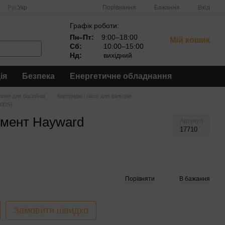
Порівняння
Рус
Укр
Бажання
Вхід
Графік роботи:
Пн–Пт:
9:00–18:00
Мій кошик
Сб:
10:00–15:00
Нд:
вихідний
ія
Безпека
Енергетичне обладнання
ння для басейнів
Картриджі і пісок для фільтрів
00DS)
емент Hayward
Артикул
17710
Порівняти
В бажання
Замовити швидко