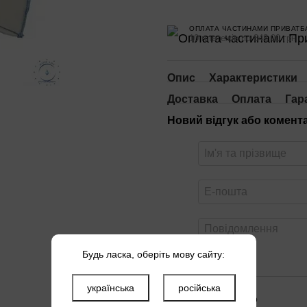
ОПЛАТА ЧАСТИНАМИ ПРИВАТБ
10 платежів по 848.00 грн
Опис
Характеристики
Доставка
Оплата
Гар
Новий відгук або комент
Будь ласка, оберіть мову сайту:
українська
російська
Оцініть товар