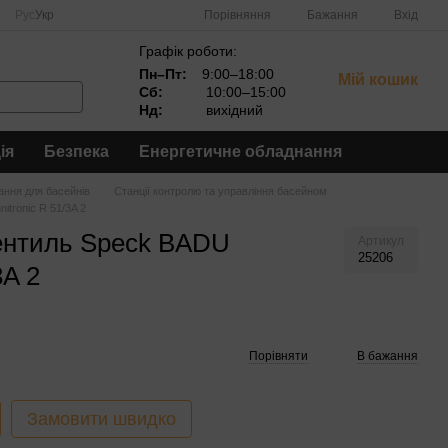
Порівняння
Рус
Укр
Бажання
Вхід
Графік роботи:
Пн–Пт:
9:00–18:00
Мій кошик
Сб:
10:00–15:00
Нд:
вихідний
ія
Безпека
Енергетичне обладнання
ння для басейнів
Станції контролю та управління басейном
tronic R 51/3A 2
ентиль Speck BADU
Артикул
25206
3A 2
Порівняти
В бажання
Замовити швидко