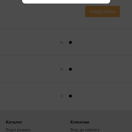
Надіслати
Каталог
Клієнтам
Водні розваги
Вхід до кабінету