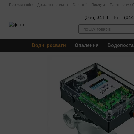
Перейти до основного контенту
Про компанію
Доставка і оплата
Гарантії
Послуги
Партнерам / О
(066) 341-11-16
(044
Водні розваги
Опалення
Водопоста