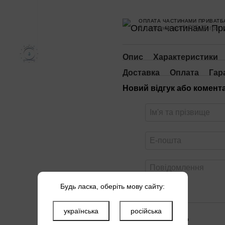
ОПЛАТА ЧАСТИНАМИ ПРИВАТБ
8 платежів по 9 765.25 грн
Опис
Характеристики
Доставка
Оплата
Гар
Новий відгук або комент
Будь ласка, оберіть мову сайту:
українська
російська
Оцініть товар