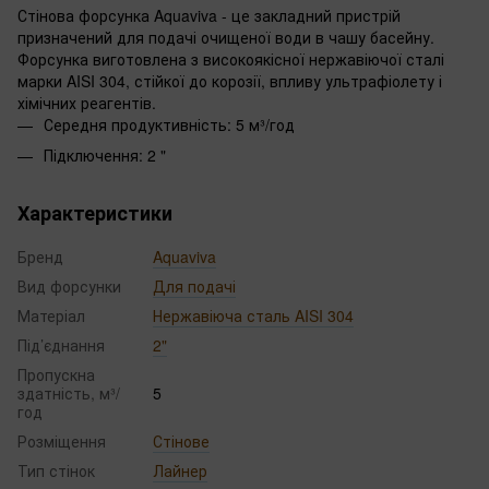
Стінова форсунка Aquaviva - це закладний пристрій
призначений для подачі очищеної води в чашу басейну.
Форсунка виготовлена з високоякісної нержавіючої сталі
марки AISI 304, стійкої до корозії, впливу ультрафіолету і
хімічних реагентів.
Середня продуктивність: 5 м³/год
Підключення: 2 "
Характеристики
Бренд
Aquaviva
Вид форсунки
Для подачі
Матеріал
Нержавіюча сталь AISI 304
Під’єднання
2"
Пропускна
здатність, м³/
5
год
Розміщення
Стінове
Тип стінок
Лайнер