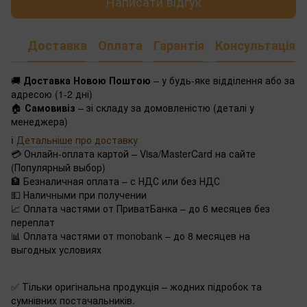
Написати відгук
Доставка
Оплата
Гарантія
Консультація
🚚
Доставка Новою Поштою
– у будь-яке відділення або за
адресою (1-2 дні)
🏠
Самовивіз
– зі складу за домовленістю (деталі у
менеджера)
ℹ️
Детальніше про доставку
💳 Онлайн-оплата картой – Visa/MasterCard на сайте
(Популярный выбор)
🏦 Безналичная оплата – с НДС или без НДС
💵 Наличными при получении
📈 Оплата частями от ПриватБанка – до 6 месяцев без
переплат
📊 Оплата частями от monobank – до 8 месяцев на
выгодных условиях
✅ Тільки оригінальна продукція – жодних підробок та
сумнівних постачальників.