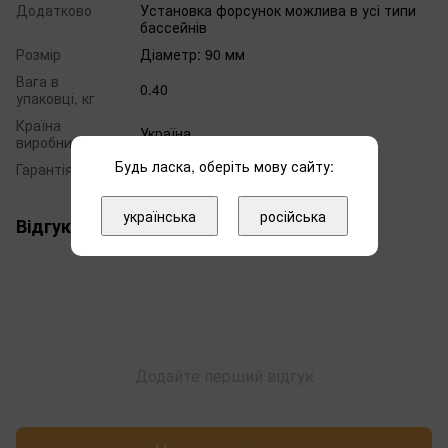
Додатково
Установка форсунок можлива в усі типи
бассейнів
Розмір
Діаметр: 90 мм
Вага в
0.40
упаковці, кг
Країна
Україна
виробник
Будь ласка, оберіть мову сайту:
Гарантія
12 місяців
українська
російська
Відгуки
Додайте перший відгук