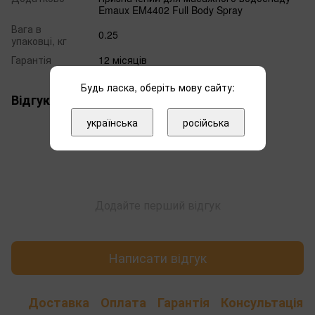
Emaux EM4402 Full Body Spray
Вага в
0.25
упаковці, кг
Гарантія
12 місяців
Будь ласка, оберіть мову сайту:
Відгуки
українська
російська
Додайте перший відгук
Написати відгук
Доставка
Оплата
Гарантія
Консультація