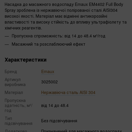
Насадка до масажного водоспаду Emaux EM4402 Full Body
Spray зроблена із нержавіючої полірованої сталі AISI304
високої якості. Матеріал має відмінні антикорозійні
властивості та високу стійкість до впливу ультрафіолету та
хімічних реагентів.
Пропускна спроможність: від 14 до 48.4 м³/год
Масажний та розслаблюючий ефект
Характеристики
Бренд
Emaux
Артикул
3025002
виробника
Матеріал
Нержавіюча сталь AISI 304
Пропускна
здатність, м³/
від 14 до 48.4
год
Тип
Без підсвічування
підсвічування
Додатково
Призначений для масажного водоспаду