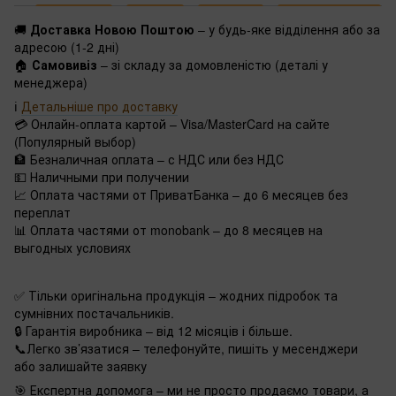
🚚
Доставка Новою Поштою
– у будь-яке відділення або за
адресою (1-2 дні)
🏠
Самовивіз
– зі складу за домовленістю (деталі у
менеджера)
ℹ️
Детальніше про доставку
💳 Онлайн-оплата картой – Visa/MasterCard на сайте
(Популярный выбор)
🏦 Безналичная оплата – с НДС или без НДС
💵 Наличными при получении
📈 Оплата частями от ПриватБанка – до 6 месяцев без
переплат
📊 Оплата частями от monobank – до 8 месяцев на
выгодных условиях
✅ Тільки оригінальна продукція – жодних підробок та
сумнівних постачальників.
🔒 Гарантія виробника – від 12 місяців і більше.
📞Легко зв’язатися – телефонуйте, пишіть у месенджери
або залишайте заявку
🎯 Експертна допомога – ми не просто продаємо товари, а