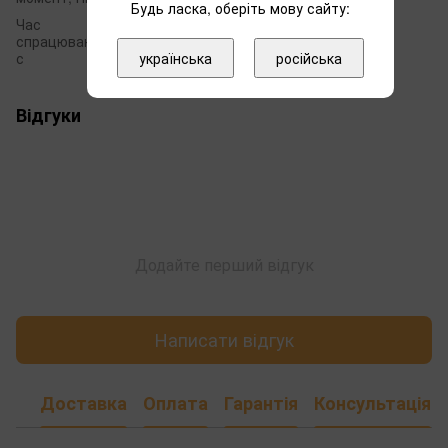
Будь ласка, оберіть мову сайту:
Час
спрацювання,
5
с
українська
російська
Відгуки
Додайте перший відгук
Написати відгук
Доставка
Оплата
Гарантія
Консультація