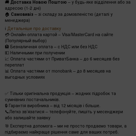
🚚
Доставка Новою Поштою
– у будь-яке відділення або за
адресою (1-2 дні)
🏠
Самовивіз
– зі складу за домовленістю (деталі у
менеджера)
ℹ️
Детальніше про доставку
💳 Онлайн-оплата картой – Visa/MasterCard на сайте
(Популярный выбор)
🏦 Безналичная оплата – с НДС или без НДС
💵 Наличными при получении
📈 Оплата частями от ПриватБанка – до 6 месяцев без
переплат
📊 Оплата частями от monobank – до 8 месяцев на
выгодных условиях
✅ Тільки оригінальна продукція – жодних підробок та
сумнівних постачальників.
🔒 Гарантія виробника – від 12 місяців і більше.
📞Легко зв’язатися – телефонуйте, пишіть у месенджери
або залишайте заявку
🎯 Експертна допомога – ми не просто продаємо товари, а
підбираємо найкраще рішення саме для ваших потреб.