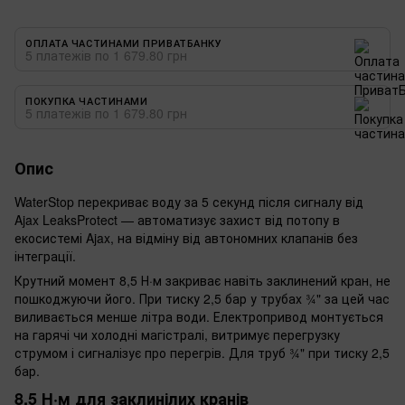
ОПЛАТА ЧАСТИНАМИ ПРИВАТБАНКУ
5 платежів по 1 679.80 грн
ПОКУПКА ЧАСТИНАМИ
5 платежів по 1 679.80 грн
Опис
WaterStop перекриває воду за 5 секунд після сигналу від
Ajax LeaksProtect — автоматизує захист від потопу в
екосистемі Ajax, на відміну від автономних клапанів без
інтеграції.
Крутний момент 8,5 Н·м закриває навіть заклинений кран, не
пошкоджуючи його. При тиску 2,5 бар у трубах ¾" за цей час
виливається менше літра води. Електропривод монтується
на гарячі чи холодні магістралі, витримує перегрузку
струмом і сигналізує про перегрів. Для труб ¾" при тиску 2,5
бар.
8,5 Н·м для заклинілих кранів