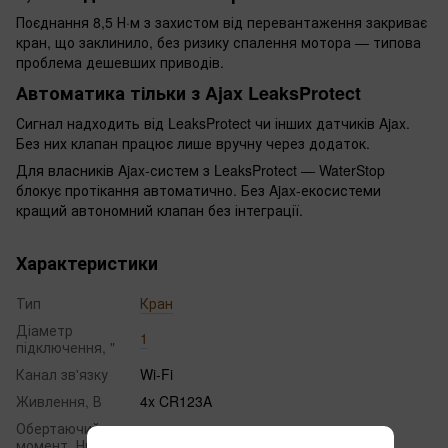
Поєднання 8,5 Н·м з захистом від перевантаження закриває
кран, що заклинило, без ризику спалення мотора — типова
проблема дешевших приводів.
Автоматика тільки з Ajax LeaksProtect
Сигнал надходить від LeaksProtect чи інших датчиків Ajax.
Без них клапан працює лише вручну через додаток.
Для власників Ajax-систем з LeaksProtect — WaterStop
блокує протікання автоматично. Без Ajax-екосистеми
кращий автономний клапан без інтеграції.
Характеристики
Тип
Кран
Діаметр
1
підключення, "
Канал зв'язку
Wi-Fi
Живлення, В
4x CR123A
Обертаючий
8
момент, Нм