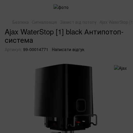
Безпека
Сигналізація
Захист від потопу
Ajax WaterStop [
Ajax WaterStop [1] black Антипотоп-
система
Артикул:
99-00014771
Написати відгук