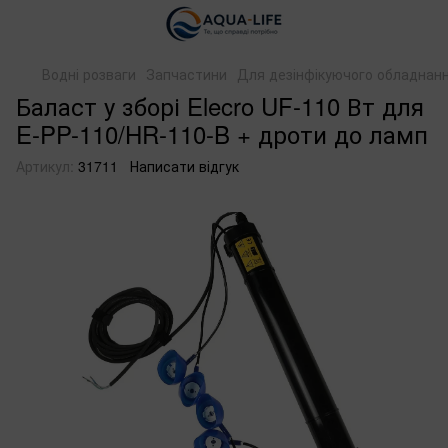
Водні розваги
Запчастини
Для дезінфікуючого обладнан
Баласт у зборі Elecro UF-110 Вт для
E-PP-110/HR-110-B + дроти до ламп
Артикул:
31711
Написати відгук