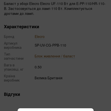
Баласт у зборі Elecro Elecro UF-110 Вт для E-PP-110/HR-110-
B. Застосовується до ламп 110 Вт. Комплектується
дротами до ламп.
Характеристики
Бренд
Elecro
Артикул
SP-UV-CG-PPB-110
виробника
Тип
Блок живлення / баласт
запчастини
Вага в
0.50
упаковці, кг
Країна
Велика Британія
виробник
Відгуки