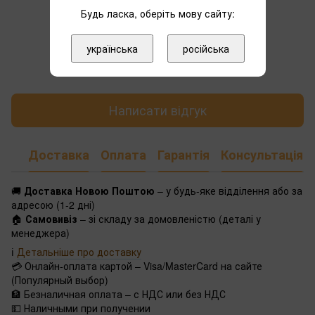
Будь ласка, оберіть мову сайту:
українська
російська
Додайте перший відгук
Написати відгук
Доставка
Оплата
Гарантія
Консультація
🚚
Доставка Новою Поштою
– у будь-яке відділення або за
адресою (1-2 дні)
🏠
Самовивіз
– зі складу за домовленістю (деталі у
менеджера)
ℹ️
Детальніше про доставку
💳 Онлайн-оплата картой – Visa/MasterCard на сайте
(Популярный выбор)
🏦 Безналичная оплата – с НДС или без НДС
💵 Наличными при получении