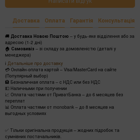
Написати відгук
Доставка
Оплата
Гарантія
Консультація
🚚
Доставка Новою Поштою
– у будь-яке відділення або за
адресою (1-2 дні)
🏠
Самовивіз
– зі складу за домовленістю (деталі у
менеджера)
ℹ️
Детальніше про доставку
💳 Онлайн-оплата картой – Visa/MasterCard на сайте
(Популярный выбор)
🏦 Безналичная оплата – с НДС или без НДС
💵 Наличными при получении
📈 Оплата частями от ПриватБанка – до 6 месяцев без
переплат
📊 Оплата частями от monobank – до 8 месяцев на
выгодных условиях
✅ Тільки оригінальна продукція – жодних підробок та
сумнівних постачальників.