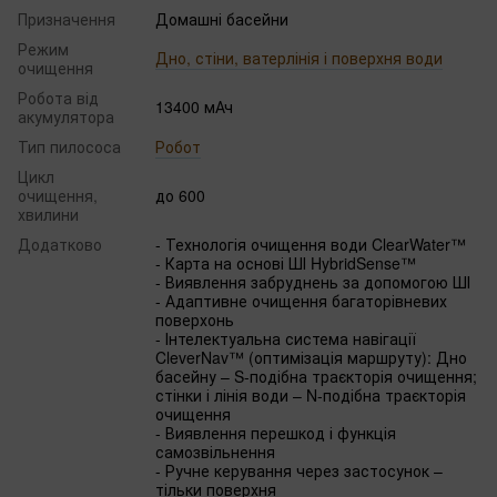
Призначення
Домашні басейни
Режим
Дно, стіни, ватерлінія і поверхня води
очищення
Робота від
13400 мАч
акумулятора
Тип пилососа
Робот
Цикл
очищення,
до 600
хвилини
Додатково
- Технологія очищення води ClearWater™
- Карта на основі ШІ HybridSense™
- Виявлення забруднень за допомогою ШІ
- Адаптивне очищення багаторівневих
поверхонь
- Інтелектуальна система навігації
CleverNav™ (оптимізація маршруту): Дно
басейну – S-подібна траєкторія очищення;
стінки і лінія води – N-подібна траєкторія
очищення
- Виявлення перешкод і функція
самозвільнення
- Ручне керування через застосунок –
тільки поверхня