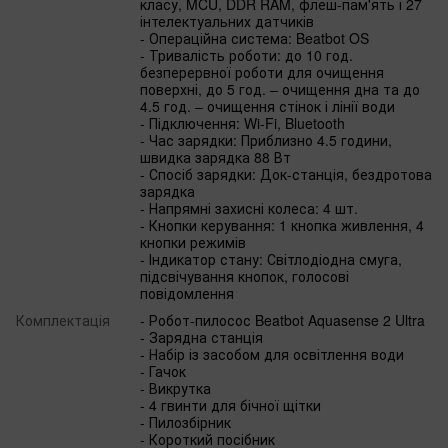
класу, MCU, DDR RAM, флеш-пам'ять і 27
інтелектуальних датчиків
- Операційна система: Beatbot OS
- Тривалість роботи: до 10 год.
безперервної роботи для очищення
поверхні, до 5 год. – очищення дна та до
4.5 год. – очищення стінок і лінії води
- Підключення: Wi-Fi, Bluetooth
- Час зарядки: Приблизно 4.5 години,
швидка зарядка 88 Вт
- Спосіб зарядки: Док-станція, бездротова
зарядка
- Напрямні захисні колеса: 4 шт.
- Кнопки керування: 1 кнопка живлення, 4
кнопки режимів
- Індикатор стану: Світлодіодна смуга,
підсвічування кнопок, голосові
повідомлення
Комплектація
- Робот-пилосос Beatbot Aquasense 2 Ultra
- Зарядна станція
- Набір із засобом для освітлення води
- Гачок
- Викрутка
- 4 гвинти для бічної щітки
- Пилозбірник
- Короткий посібник