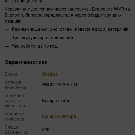
легко очищається.
Керування є доступним через застосунок Beatbot по Wi-Fi та
Bluetooth. Пилосос заряджається через бездротову док-
станцію.
Режим очищення: дно, стінки, поверхня води, ватерлінія
Тип акумулятора: літій-іонний
Час роботи: до 10 год.
Характеристики
Бренд
Beatbot
Артикул
PRCMDS02-EU-G
виробника
Довжина
кабелю
Бездротовий
живлення
Живлення
Від акумулятора
пилососа
Площа
320
басейну, м²