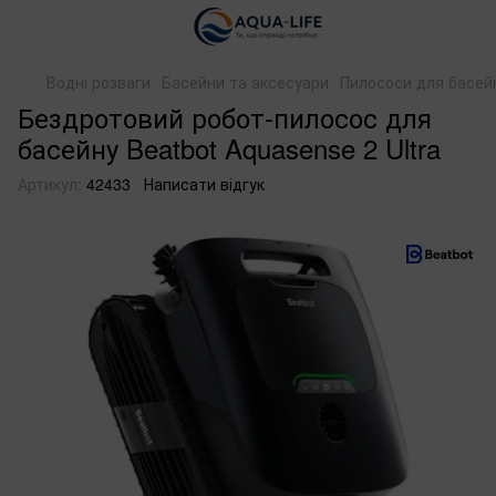
Водні розваги
Басейни та аксесуари
Пилососи для басей
Бездротовий робот-пилосос для
басейну Beatbot Aquasense 2 Ultra
Артикул:
42433
Написати відгук