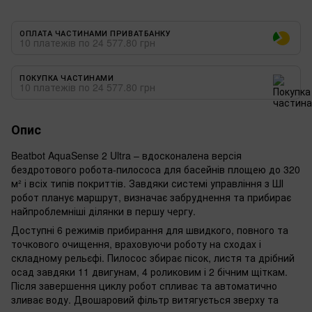
ОПЛАТА ЧАСТИНАМИ ПРИВАТБАНКУ
10 платежів по 24 577.80 грн
ПОКУПКА ЧАСТИНАМИ
10 платежів по 24 577.80 грн
Опис
Beatbot AquaSense 2 Ultra – вдосконалена версія
бездротового робота-пилососа для басейнів площею до 320
м² і всіх типів покриттів. Завдяки системі управління з ШІ
робот планує маршрут, визначає забруднення та прибирає
найпроблемніші ділянки в першу чергу.
Доступні 6 режимів прибирання для швидкого, повного та
точкового очищення, враховуючи роботу на сходах і
складному рельєфі. Пилосос збирає пісок, листя та дрібний
осад завдяки 11 двигунам, 4 роликовим і 2 бічним щіткам.
Після завершення циклу робот спливає та автоматично
зливає воду. Двошаровий фільтр витягується зверху та