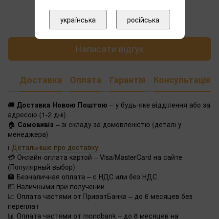
Додайте перший відгук
українська
російська
Написати відгук
Доставка
Оплата
Гарантія
Консультація
🚚
Доставка Новою Поштою
– у будь-яке відділення або за
адресою (1-2 дні)
🏠
Самовивіз
– зі складу за домовленістю (деталі у
менеджера)
ℹ️
Детальніше про доставку
💳 Онлайн-оплата картой – Visa/MasterCard на сайте
(Популярный выбор)
🏦 Безналичная оплата – с НДС или без НДС
💵 Наличными при получении
📈 Оплата частями от ПриватБанка – до 6 месяцев без
переплат
📊 Оплата частями от monobank – до 8 месяцев на