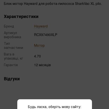
Блок мотор Hayward для робота-пилососа SharkVac XL pilo.
Характеристики
Бренд
Hayward
Артикул
RCX97490XLP
виробника
Тип
Мотор
запчастини
Вага в
4.70
упаковці, кг
Гарантія
12 місяців
Відгуки
Будь ласка, оберіть мову сайту: