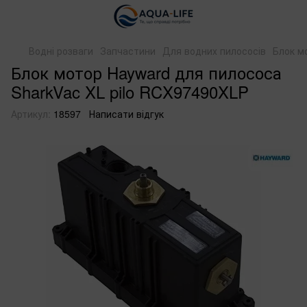
Водні розваги
Запчастини
Для водних пилососів
Блок м
Блок мотор Hayward для пилососа
SharkVac XL pilo RCX97490XLP
Артикул:
18597
Написати відгук