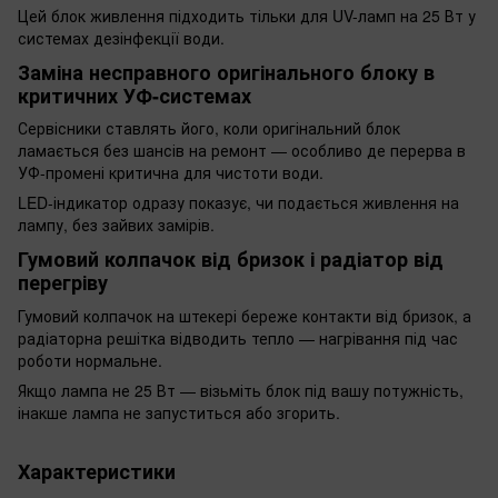
Цей блок живлення підходить тільки для UV-ламп на 25 Вт у
системах дезінфекції води.
Заміна несправного оригінального блоку в
критичних УФ-системах
Сервісники ставлять його, коли оригінальний блок
ламається без шансів на ремонт — особливо де перерва в
УФ-промені критична для чистоти води.
LED-індикатор одразу показує, чи подається живлення на
лампу, без зайвих замірів.
Гумовий колпачок від бризок і радіатор від
перегріву
Гумовий колпачок на штекері береже контакти від бризок, а
радіаторна решітка відводить тепло — нагрівання під час
роботи нормальне.
Якщо лампа не 25 Вт — візьміть блок під вашу потужність,
інакше лампа не запуститься або згорить.
Характеристики