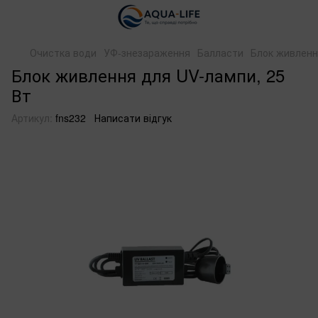
Очистка води
УФ-знезараження
Балласти
Блок живленн
Блок живлення для UV-лампи, 25
Вт
Артикул:
fns232
Написати відгук