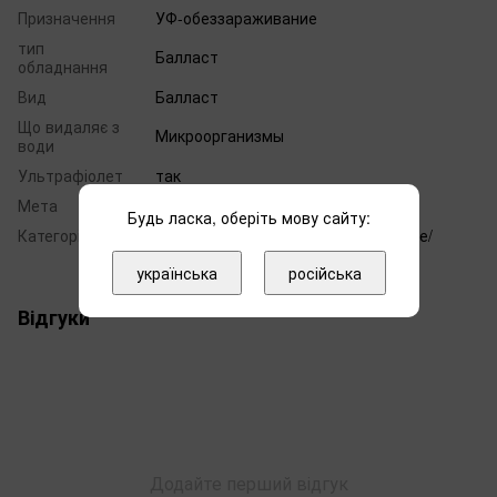
Призначення
УФ-обеззараживание
тип
Балласт
обладнання
Вид
Балласт
Що видаляє з
Микроорганизмы
води
Ультрафіолет
так
Мета
uv
Будь ласка, оберіть мову сайту:
Категорія
Очистка воды/УФ-обеззараживание/
Балласты
українська
російська
Відгуки
Додайте перший відгук