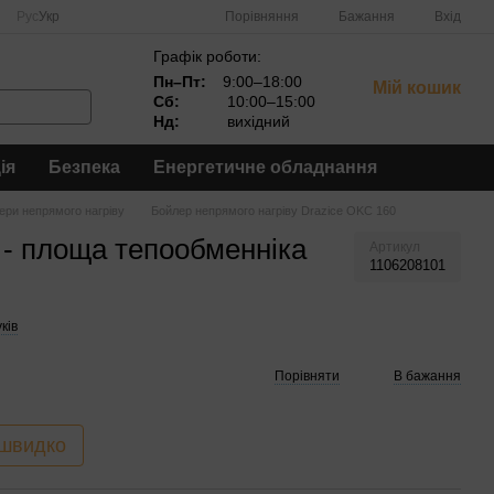
Порівняння
Рус
Укр
Бажання
Вхід
Графік роботи:
Пн–Пт:
9:00–18:00
Мій кошик
Сб:
10:00–15:00
Нд:
вихідний
ія
Безпека
Енергетичне обладнання
ери непрямого нагріву
Бойлер непрямого нагріву Drazice OKC 160
 - площа тепообменніка
Артикул
1106208101
уків
Порівняти
В бажання
 швидко