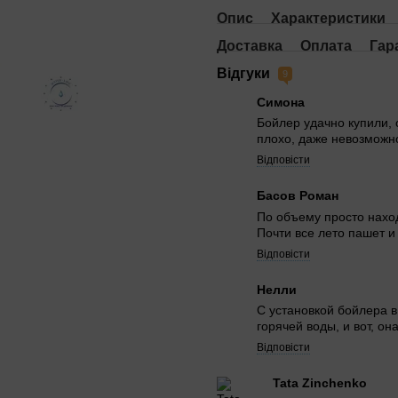
Опис
Характеристики
Доставка
Оплата
Гар
Відгуки
9
Симона
Бойлер удачно купили, 
плохо, даже невозможн
Відповісти
Басов Роман
По объему просто наход
Почти все лето пашет и
Відповісти
Нелли
С установкой бойлера в
горячей воды, и вот, она
Відповісти
Tata Zinchenko