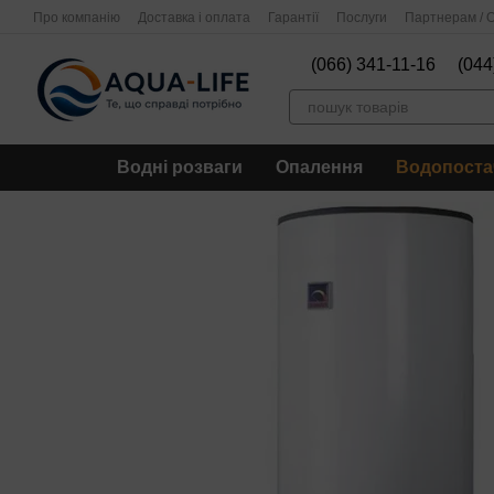
Перейти до основного контенту
Про компанію
Доставка і оплата
Гарантії
Послуги
Партнерам / О
(066) 341-11-16
(044
Водні розваги
Опалення
Водопоста