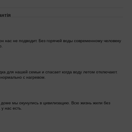
антія
он нас не подводит. Без горячей воды современному человеку
о.
ка для нашей семьи и спасает когда воду летом отключают.
 нормально с нагревом.
 доме мы окунулись в цивилизацию. Всю жизнь жили без
 у нас есть.