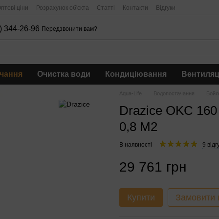
птові ціни
Розрахунок об'єкта
Статті
Контакти
Відгуки
) 344-26-96
Передзвонити вам?
чання
Очистка води
Кондиціювання
Вентиляц
Aqua-Life
Водопостачання
Бойл
Drazice OKC 160
0,8 М2
В наявності
9 відг
29 761 грн
Купити
Замовити