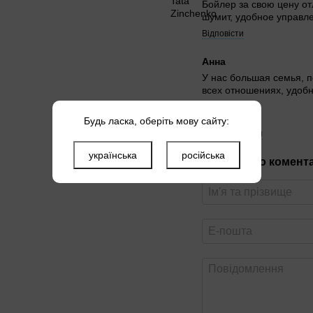
Бойлер за свою цену от
шумит, удобное управл
Відповісти
Анна
У нас большая семья, п
всех отношениях, удоб
Відповісти
Будь ласка, оберіть мову сайту:
Ще 4 коментаря
українська
російська
Новий відгук або комент