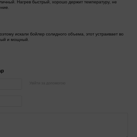
личный. Нагрев быстрый, хорошо держит температуру, не
ение.
оэтому искали бойлер солидного объема, этот устраивает во
ный и мощный.
ар
Увійти за допомогою